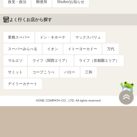
政党・政治
郵便局
Shufoo!お知らせ
よく行くお店から探す
業務スーパー
ドン・キホーテ
マックスバリュ
スーパーみらべる
イオン
イトーヨーカドー
万代
マルエツ
ライフ（関西エリア）
ライフ（首都圏エリア）
サミット
コープこうべ
バロー
三和
デイリーカナート
©ONE COMPATH CO., LTD. All rights reserved.