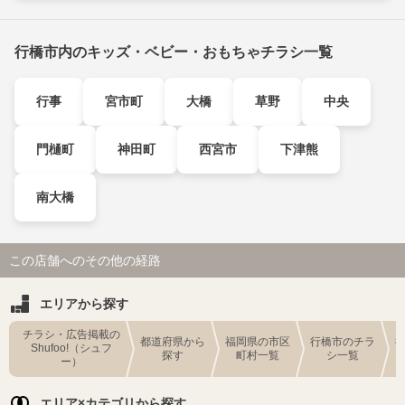
行橋市内のキッズ・ベビー・おもちゃチラシ一覧
行事
宮市町
大橋
草野
中央
門樋町
神田町
西宮市
下津熊
南大橋
この店舗へのその他の経路
エリアから探す
チラシ・広告掲載の
都道府県から
福岡県の市区
行橋市のチラ
Shufoo!（シュフ
探す
町村一覧
シ一覧
ー）
エリア×カテゴリから探す