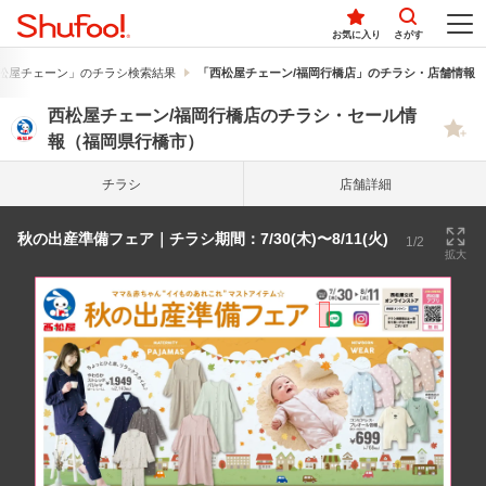
お気に入り
さがす
松屋チェーン」のチラシ検索結果
「西松屋チェーン/福岡行橋店」のチラシ・店舗情報
西松屋チェーン/福岡行橋店のチラシ・セール情
報（福岡県行橋市）
チラシ
店舗詳細
秋の出産準備フェア｜チラシ期間：7/30(木)〜8/11(火)
1/2
拡大