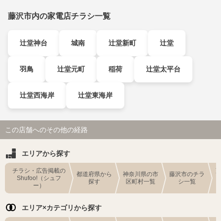
藤沢市内の家電店チラシ一覧
辻堂神台
城南
辻堂新町
辻堂
羽鳥
辻堂元町
稲荷
辻堂太平台
辻堂西海岸
辻堂東海岸
この店舗へのその他の経路
エリアから探す
チラシ・広告掲載の
都道府県から
神奈川県の市
藤沢市のチラ
Shufoo!（シュフ
探す
区町村一覧
シ一覧
ー）
エリア×カテゴリから探す