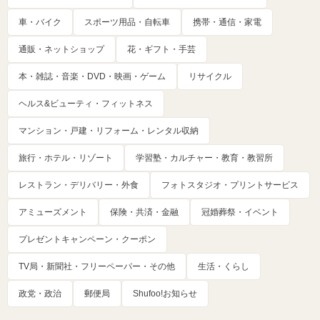
車・バイク
スポーツ用品・自転車
携帯・通信・家電
通販・ネットショップ
花・ギフト・手芸
本・雑誌・音楽・DVD・映画・ゲーム
リサイクル
ヘルス&ビューティ・フィットネス
マンション・戸建・リフォーム・レンタル収納
旅行・ホテル・リゾート
学習塾・カルチャー・教育・教習所
レストラン・デリバリー・外食
フォトスタジオ・プリントサービス
アミューズメント
保険・共済・金融
冠婚葬祭・イベント
プレゼントキャンペーン・クーポン
TV局・新聞社・フリーペーパー・その他
生活・くらし
政党・政治
郵便局
Shufoo!お知らせ