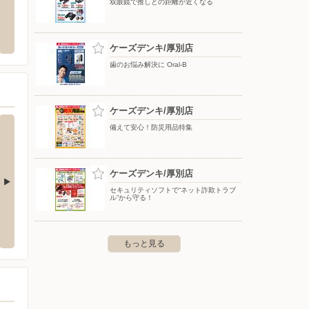
双眼鏡で推しとの距離が近くなる
クランド札幌厚別店
イオン南平岸店
ケーズ
厚別区厚別東4条8-18-20
〒062-0933 北海道札幌市豊平区平岸3条13-6-1
〒007-
ケーズデンキ/厚別店
歯のお悩み解決に Oral-B
ケーズデンキ/厚別店
備えて安心！防災用品特集
ケーズデンキ/厚別店
セキュリティソフトで“ネット詐欺トラブ
ル”から守る！
穂店
ケーズデンキ/インターヴィレッジ大曲店
ケーズ
穂1条3-1-15
〒061-1278 北広島市大曲幸町6-1
〒062-0
もっと見る