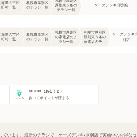
札幌市厚別区
北海道の市区
札幌市厚別区
厚別東５条の
ケーズデンキ/厚別店
町村一覧
のチラシ一覧
チラシ一覧
札幌市厚別区
札幌市厚別区
ケーズデンキ/
北海道の市区
札幌市厚別区
の家電店のチ
厚別東５条の
町村一覧
のチラシ一覧
別店
ラシ一覧
家電店のチラ
シ一覧
aruku&（あるくと）
歩いてポイントが貯まる
しています。最新のチラシで、ケーズデンキ/厚別店で実施中のお得な