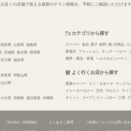
ー）ではお近くの店舗で使える最新のチラシ情報を、手軽にご確認いただけ
カテゴリから探す
スーパー
食品･菓子･飲料･酒･日用品･コ
秋田県
山形県
福島県
家電店
ファッション
キッズ・ベビー・
県
茨城県
栃木県
群馬県
携帯・通信・家電
ヘルス＆ビューティ・
石川県
福井県
よく行くお店から探す
奈良県
和歌山県
山口県
業務スーパー
ドン・キホーテ
マックス
イトーヨーカドー
万代
マルエツ
ライ
サミット
コープこうべ
バロー
三和
デ
大分県
宮崎県
鹿児島県
沖縄県
「Shufoo!」利用規約
よくあるご質問
ご利用についてのお問い合わ