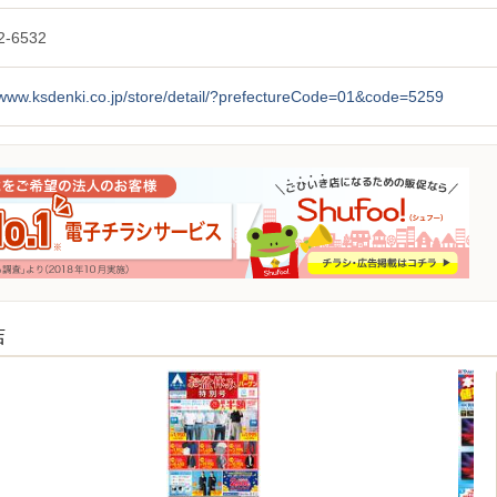
2-6532
/www.ksdenki.co.jp/store/detail/?prefectureCode=01&code=5259
店