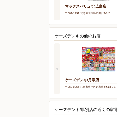
マックスバリュ/北広島店
〒061-1131 北海道北広島市美沢4-1-2
ケーズデンキの他のお店
ケーズデンキ/月寒店
〒062-0055 札幌市豊平区月寒東5条13-3-1
ケーズデンキ/厚別店の近くの家