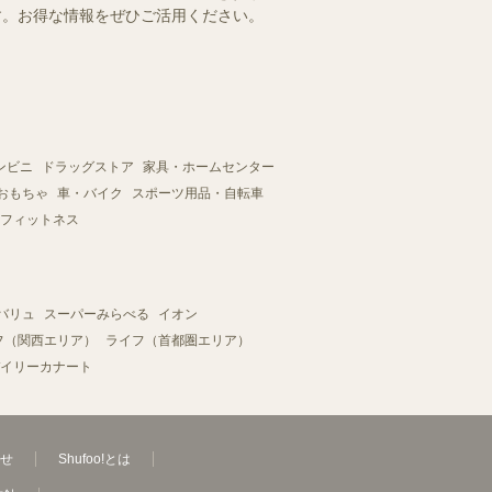
ます。お得な情報をぜひご活用ください。
ンビニ
ドラッグストア
家具・ホームセンター
おもちゃ
車・バイク
スポーツ用品・自転車
フィットネス
バリュ
スーパーみらべる
イオン
フ（関西エリア）
ライフ（首都圏エリア）
イリーカナート
せ
Shufoo!とは