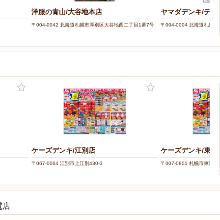
洋服の青山/大谷地本店
ヤマダデンキ/テッ
〒004-0042 北海道札幌市厚別区大谷地西二丁目1番7号
〒004-0004 北海道札幌市
ケーズデンキ/江別店
ケーズデンキ/東苗
〒067-0064 江別市上江別430-3
〒007-0801 札幌市東区東苗
電店