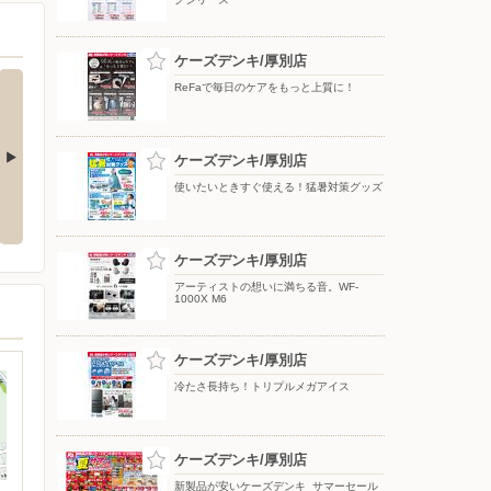
ケーズデンキ/厚別店
ReFaで毎日のケアをもっと上質に！
ケーズデンキ/厚別店
使いたいときすぐ使える！猛暑対策グッズ
応援フェア
夏のスマホ＆ネット応援フェア
ドコモフェア開催開催
ケーズデンキ/厚別店
アーティストの想いに満ちる音。WF-
1000X M6
ケーズデンキ/厚別店
冷たさ長持ち！トリプルメガアイス
ケーズデンキ/厚別店
新製品が安いケーズデンキ_サマーセール