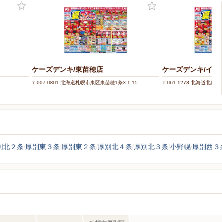
ケーズデンキ/東苗穂店
ケーズデンキ/イ
〒007-0801 北海道札幌市東区東苗穂1条3-1-15
〒061-1278 北海道北広
覧
別北２条
厚別東３条
厚別東２条
厚別北４条
厚別北３条
小野幌
厚別西３