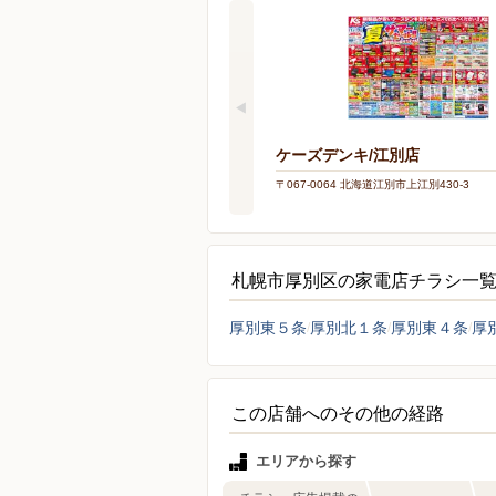
ケーズデンキ/江別店
〒067-0064 北海道江別市上江別430-3
札幌市厚別区の家電店チラシ一
厚別東５条
厚別北１条
厚別東４条
厚
この店舗へのその他の経路
エリアから探す