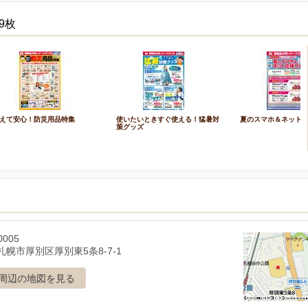
9枚
えて安心！防災用品特集
使いたいときすぐ使える！猛暑対
夏のスマホ＆ネット
策グッズ
0005
札幌市厚別区厚別東5条8-7-1
周辺の地図を見る