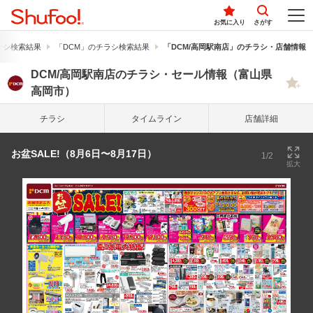
お気に入り
さがす
ラシ検索結果
「DCM」のチラシ検索結果
「DCM/高岡駅南店」のチラシ・店舗情報
DCM/高岡駅南店のチラシ・セール情報（富山県
高岡市）
チラシ
タイム
ライン
店舗詳細
お盆SALE!（8月6日〜8月17日）
1/2
拡大