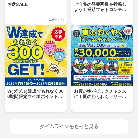
お盆SALE！
ご自慢の発芽画像を投稿し
よう！発芽フォトコンテス
ト
16時間前
W(ダブル)達成でもれなく30
お買い物がビックチャンス
0期間限定マイボポイントG
に！夏のわくわくドリーム
ET！
キャンペーン
タイムラインをもっと見る