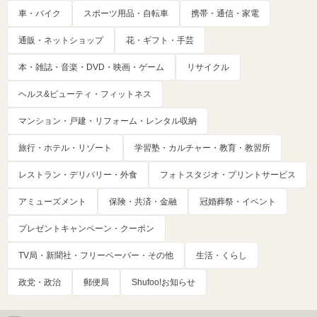
車・バイク
スポーツ用品・自転車
携帯・通信・家電
通販・ネットショップ
花・ギフト・手芸
本・雑誌・音楽・DVD・映画・ゲーム
リサイクル
ヘルス&ビューティ・フィットネス
マンション・戸建・リフォーム・レンタル収納
旅行・ホテル・リゾート
学習塾・カルチャー・教育・教習所
レストラン・デリバリー・外食
フォトスタジオ・プリントサービス
アミューズメント
保険・共済・金融
冠婚葬祭・イベント
プレゼントキャンペーン・クーポン
TV局・新聞社・フリーペーパー・その他
生活・くらし
政党・政治
郵便局
Shufoo!お知らせ