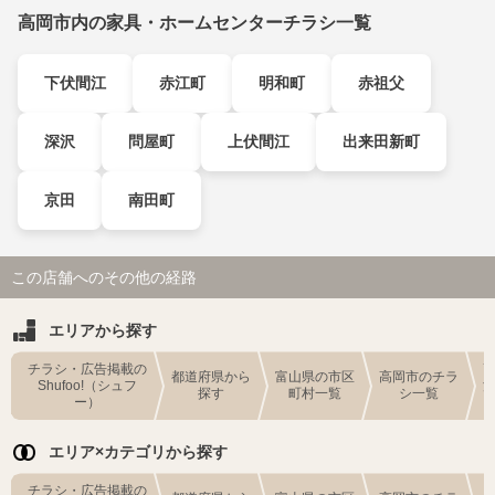
高岡市内の家具・ホームセンターチラシ一覧
下伏間江
赤江町
明和町
赤祖父
深沢
問屋町
上伏間江
出来田新町
京田
南田町
この店舗へのその他の経路
エリアから探す
チラシ・広告掲載の
都道府県から
富山県の市区
高岡市のチラ
Shufoo!（シュフ
探す
町村一覧
シ一覧
ー）
エリア×カテゴリから探す
チラシ・広告掲載の