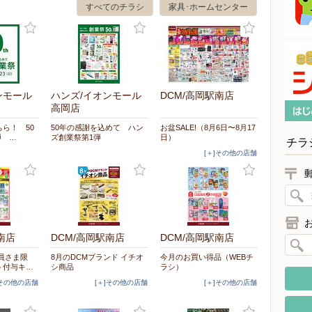
すべてのチラシ
家具･ホームセンター
ンモール
ハンズ/イオンモール
DCM/高岡駅南店
高岡店
ら！ 50
50年の感謝を込めて ハン
お盆SALE!（8月6日〜8月17
弾 …
ズ創業祭第1弾
日）
チラ
[＋]その他の店舗
南店
DCM/高岡駅南店
DCM/高岡駅南店
員さま限
8月のDCMブランド イチオ
今月のお買い得品（WEBチ
ト付与キ…
シ商品
ラシ）
]その他の店舗
[＋]その他の店舗
[＋]その他の店舗