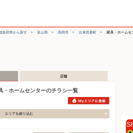
都道府県から探す
>
富山県
>
高岡市
>
出来田新町
>
家具・ホームセ
店舗
具・ホームセンターのチラシ一覧
エリアを絞り込む