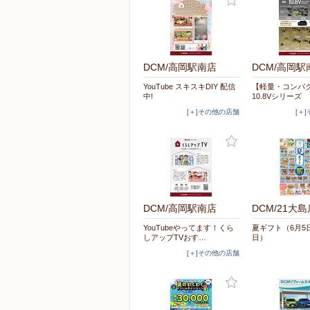
DCM/高岡駅南店
DCM/高岡駅
YouTube スキスキDIY 配信
【軽量・コンパク
中!
10.8Vシリーズ
[＋]その他の店舗
[＋
DCM/高岡駅南店
DCM/21大島
YouTubeやってます！くら
夏ギフト（6月5日
しアップTVおす…
日）
[＋]その他の店舗