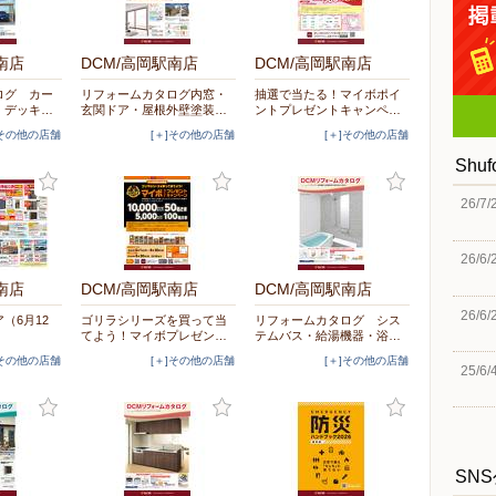
南店
DCM/高岡駅南店
DCM/高岡駅南店
ログ カー
リフォームカタログ内窓・
抽選で当たる！マイボポイ
・デッキ…
玄関ドア・屋根外壁塗装…
ントプレゼントキャンペ…
]その他の店舗
[＋]その他の店舗
[＋]その他の店舗
Shu
26/7/
26/6/
南店
DCM/高岡駅南店
DCM/高岡駅南店
26/6/
（6月12
ゴリラシリーズを買って当
リフォームカタログ シス
てよう！マイボプレゼン…
テムバス・給湯機器・浴…
]その他の店舗
[＋]その他の店舗
[＋]その他の店舗
25/6/
SN