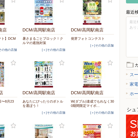
最近
最近
あり
南店
DCM/高岡駅南店
DCM/高岡駅南店
ト】DCM
暑さまるごとブロック！ク
発芽フォトコンテスト
ルマの遮熱対策
[＋]その他の店舗
]その他の店舗
[＋]その他の店舗
ス
家
店
DCM/高岡駅南店
DCM/高岡駅南店
ホ
〜8月23
あなたにぴったりのボトル
W(ダブル)達成でもれなく30
を選ぼう！
0期間限定マイボ…
シュ
[＋]その他の店舗
[＋]その他の店舗