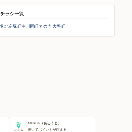
のチラシ一覧
塚
北定塚町
中川園町
丸の内
大坪町
aruku&（あるくと）
歩いてポイントが貯まる