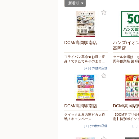
新着順
DCM/高岡駅南店
ハンズ/イオ
高岡店
フライパン革命★お皿に変
セール会場はこち
身！できたてをそのまま…
周年創業祭 第1
[＋]その他の店舗
DCM/高岡駅南店
DCM/高岡駅
クイックル夏の家ピカ大作
【DCMアプリ会
戦！キャンペーン
定】特別ポイン
[＋]その他の店舗
[＋