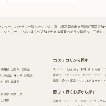
センター）のチラシ一覧ページです。富山県高岡市出来田新町周辺店舗
foo!（シュフー）ではお近くの店舗で使える最新のチラシ情報を、手軽
カテゴリから探す
スーパー
食品･菓子･飲料･酒･日用品･コ
秋田県
山形県
福島県
家電店
ファッション
キッズ・ベビー・
県
茨城県
栃木県
群馬県
携帯・通信・家電
ヘルス＆ビューティ・
石川県
福井県
よく行くお店から探す
奈良県
和歌山県
山口県
業務スーパー
ドン・キホーテ
マックス