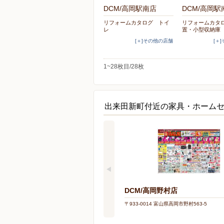
DCM/高岡駅南店
DCM/高岡駅
リフォームカタログ トイ
リフォームカタ
レ
置・小型収納庫
[＋]その他の店舗
[＋
1~28枚目/28枚
出来田新町付近の家具・ホーム
DCM/高岡野村店
〒933-0014 富山県高岡市野村563-5