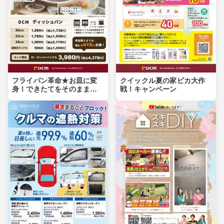
フライパン革命★お皿に変
クイックル夏の家ピカ大作
身！できたてをそのまま食
戦！キャンペーン
卓へ