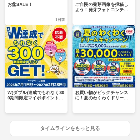
お盆SALE！
ご自慢の発芽画像を投稿し
よう！発芽フォトコンテス
ト
1日前
W(ダブル)達成でもれなく30
お買い物がビックチャンス
0期間限定マイボポイントG
に！夏のわくわくドリーム
ET！
キャンペーン
タイムラインをもっと見る