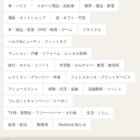
車・バイク
スポーツ用品・自転車
携帯・通信・家電
通販・ネットショップ
花・ギフト・手芸
本・雑誌・音楽・DVD・映画・ゲーム
リサイクル
ヘルス&ビューティ・フィットネス
マンション・戸建・リフォーム・レンタル収納
旅行・ホテル・リゾート
学習塾・カルチャー・教育・教習所
レストラン・デリバリー・外食
フォトスタジオ・プリントサービス
アミューズメント
保険・共済・金融
冠婚葬祭・イベント
プレゼントキャンペーン・クーポン
TV局・新聞社・フリーペーパー・その他
生活・くらし
政党・政治
郵便局
Shufoo!お知らせ