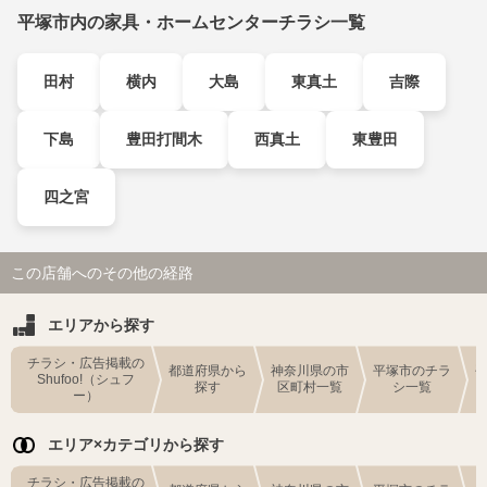
平塚市内の家具・ホームセンターチラシ一覧
田村
横内
大島
東真土
吉際
下島
豊田打間木
西真土
東豊田
四之宮
この店舗へのその他の経路
エリアから探す
チラシ・広告掲載の
都道府県から
神奈川県の市
平塚市のチラ
Shufoo!（シュフ
探す
区町村一覧
シ一覧
ー）
エリア×カテゴリから探す
チラシ・広告掲載の