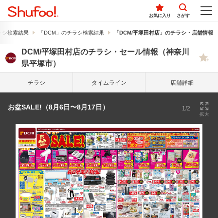
お気に入り
さがす
ラシ検索結果
「DCM」のチラシ検索結果
「DCM/平塚田村店」のチラシ・店舗情報
DCM/平塚田村店のチラシ・セール情報（神奈川
県平塚市）
チラシ
タイム
ライン
店舗詳細
お盆SALE!（8月6日〜8月17日）
1/2
拡大