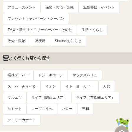
アミューズメント
保険・共済・金融
冠婚葬祭・イベント
プレゼントキャンペーン・クーポン
TV局・新聞社・フリーペーパー・その他
生活・くらし
政党・政治
郵便局
Shufoo!お知らせ
よく行くお店から探す
業務スーパー
ドン・キホーテ
マックスバリュ
スーパーみらべる
イオン
イトーヨーカドー
万代
マルエツ
ライフ（関西エリア）
ライフ（首都圏エリア）
サミット
コープこうべ
バロー
三和
デイリーカナート