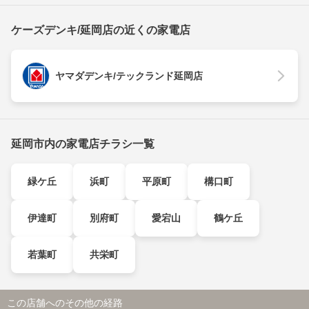
ケーズデンキ/延岡店の近くの家電店
ヤマダデンキ/テックランド延岡店
延岡市内の家電店チラシ一覧
緑ケ丘
浜町
平原町
構口町
伊達町
別府町
愛宕山
鶴ケ丘
若葉町
共栄町
この店舗へのその他の経路