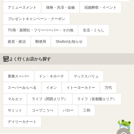
アミューズメント
保険・共済・金融
冠婚葬祭・イベント
プレゼントキャンペーン・クーポン
TV局・新聞社・フリーペーパー・その他
生活・くらし
政党・政治
郵便局
Shufoo!お知らせ
よく行くお店から探す
業務スーパー
ドン・キホーテ
マックスバリュ
スーパーみらべる
イオン
イトーヨーカドー
万代
マルエツ
ライフ（関西エリア）
ライフ（首都圏エリア）
サミット
コープこうべ
バロー
三和
デイリーカナート