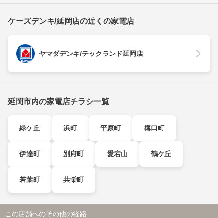
ケーズデンキ/延岡店の近くの家電店
ヤマダデンキ/テックランド延岡店
延岡市内の家電店チラシ一覧
緑ケ丘
浜町
平原町
構口町
伊達町
別府町
愛宕山
鶴ケ丘
若葉町
共栄町
この店舗へのその他の経路