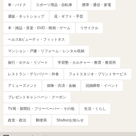
車・バイク
スポーツ用品・自転車
携帯・通信・家電
通販・ネットショップ
花・ギフト・手芸
本・雑誌・音楽・DVD・映画・ゲーム
リサイクル
ヘルス&ビューティ・フィットネス
マンション・戸建・リフォーム・レンタル収納
旅行・ホテル・リゾート
学習塾・カルチャー・教育・教習所
レストラン・デリバリー・外食
フォトスタジオ・プリントサービス
アミューズメント
保険・共済・金融
冠婚葬祭・イベント
プレゼントキャンペーン・クーポン
TV局・新聞社・フリーペーパー・その他
生活・くらし
政党・政治
郵便局
Shufoo!お知らせ