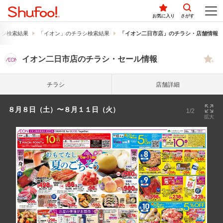
お気に入り
さがす
ラシ検索結果
「イオン」のチラシ検索結果
「イオン二日市店」のチラシ・店舗情報
イオン二日市店のチラシ・セール情報
チラシ
店舗詳細
８月８日（土）〜８月１１日（火）
1/2
拡大