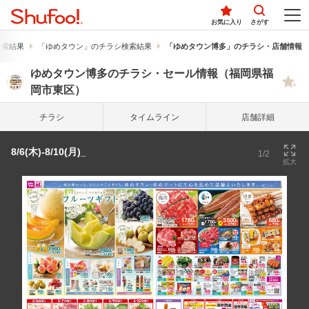
お気に入り
さがす
検索結果
「ゆめタウン」のチラシ検索結果
「ゆめタウン博多」のチラシ・店舗情報
ゆめタウン博多のチラシ・セール情報（福岡県福
岡市東区）
チラシ
タイム
ライン
店舗詳細
8/6(木)-8/10(月)_
1/2
拡大