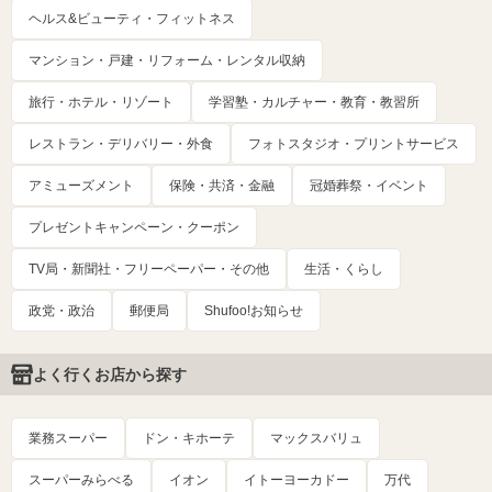
ヘルス&ビューティ・フィットネス
マンション・戸建・リフォーム・レンタル収納
旅行・ホテル・リゾート
学習塾・カルチャー・教育・教習所
レストラン・デリバリー・外食
フォトスタジオ・プリントサービス
アミューズメント
保険・共済・金融
冠婚葬祭・イベント
プレゼントキャンペーン・クーポン
TV局・新聞社・フリーペーパー・その他
生活・くらし
政党・政治
郵便局
Shufoo!お知らせ
よく行くお店から探す
業務スーパー
ドン・キホーテ
マックスバリュ
スーパーみらべる
イオン
イトーヨーカドー
万代