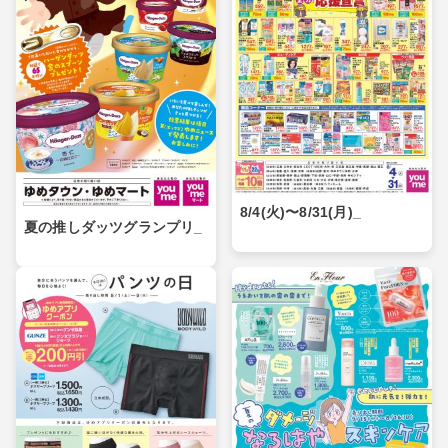
8/4(火)〜8/31(月)_
夏の推しダッツグランプリ_