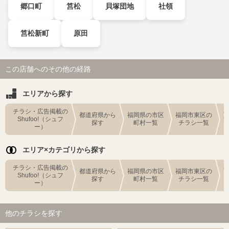
郷口町
筥松
貝塚団地
社領
筥松新町
原田
この店舗へのその他の経路
エリアから探す
チラシ・広告掲載の
都道府県から
福岡県の市区
福岡市東区の
Shufoo!（シュフ
探す
町村一覧
チラシ一覧
ー）
エリア×カテゴリから探す
チラシ・広告掲載の
都道府県から
福岡県の市区
福岡市東区の
Shufoo!（シュフ
探す
町村一覧
チラシ一覧
ー）
他のチラシを探す