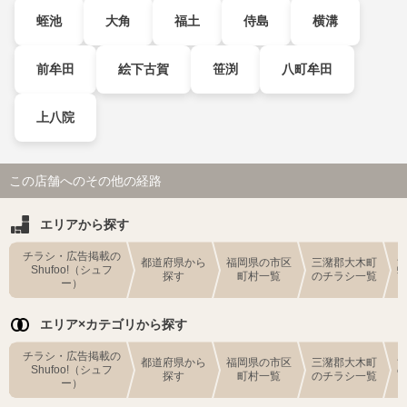
蛭池
大角
福土
侍島
横溝
前牟田
絵下古賀
笹渕
八町牟田
上八院
この店舗へのその他の経路
エリアから探す
チラシ・広告掲載の
都道府県から
福岡県の市区
三潴郡大木町
Shufoo!（シュフ
探す
町村一覧
のチラシ一覧
ー）
エリア×カテゴリから探す
チラシ・広告掲載の
都道府県から
福岡県の市区
三潴郡大木町
Shufoo!（シュフ
探す
町村一覧
のチラシ一覧
ー）