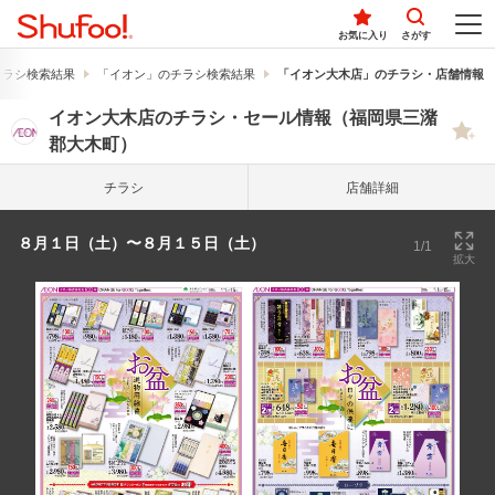
お気に入り
さがす
チラシ検索結果
「イオン」のチラシ検索結果
「イオン大木店」のチラシ・店舗情報
イオン大木店のチラシ・セール情報（福岡県三潴
郡大木町）
チラシ
店舗詳細
８月１日（土）〜８月１５日（土）
1/1
拡大