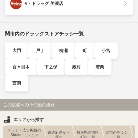
V・ドラッグ 美濃店
関市内のドラッグストアチラシ一覧
大門
戸丁
柳瀬
町
小宮
百々目木
下之保
殿村
若栗
西洞
この店舗へのその他の経路
エリアから探す
チラシ・広告掲載の
都道府県から
岐阜県の市区
関市のチラシ
Shufoo!（シュフ
探す
町村一覧
一覧