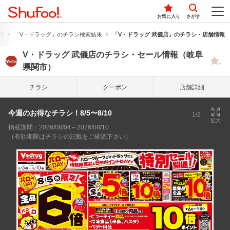
お気に入り
さがす
果
「V・ドラッグ」のチラシ検索結果
「V・ドラッグ 武儀店」のチラシ・店舗情報
V・ドラッグ 武儀店のチラシ・セール情報（岐阜
県関市）
チラシ
クーポン
店舗詳細
今週のお得なチラシ！8/5〜8/10
1/2
拡大
掲載期間：2026/08/04～2026/08/10
（有効期限はチラシの記載をご確認下さい）