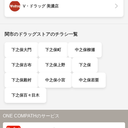
V・ドラッグ 美濃店
関市のドラッグストアのチラシ一覧
下之保大門
下之保町
中之保柳瀬
下之保古布
下之保上野
下之保
下之保殿村
中之保小宮
中之保若栗
下之保百々目木
ONE COMPATHのサービス