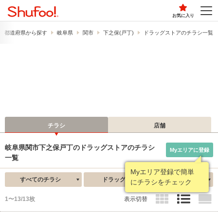
お気に入り
都道府県から探す
岐阜県
関市
下之保(戸丁)
ドラッグストアのチラシ一覧
チラシ
店舗
岐阜県関市下之保戸丁のドラッグストアのチラシ
Myエリアに登録
一覧
Myエリア登録で簡単
すべてのチラシ
ドラッグストア
新着順
にチラシをチェック
1〜13/13枚
表示切替