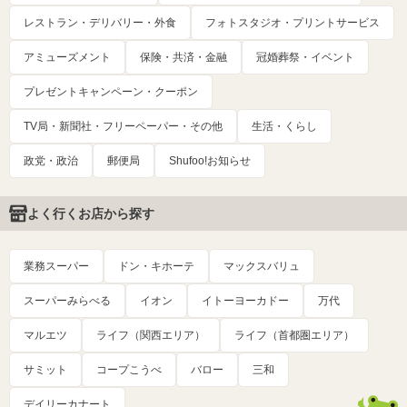
レストラン・デリバリー・外食
フォトスタジオ・プリントサービス
アミューズメント
保険・共済・金融
冠婚葬祭・イベント
プレゼントキャンペーン・クーポン
TV局・新聞社・フリーペーパー・その他
生活・くらし
政党・政治
郵便局
Shufoo!お知らせ
よく行くお店から探す
業務スーパー
ドン・キホーテ
マックスバリュ
スーパーみらべる
イオン
イトーヨーカドー
万代
マルエツ
ライフ（関西エリア）
ライフ（首都圏エリア）
サミット
コープこうべ
バロー
三和
デイリーカナート