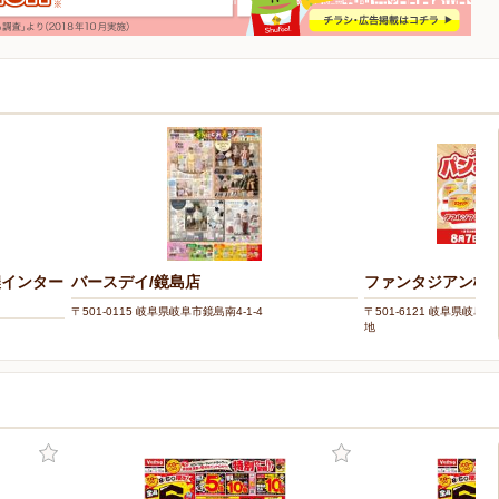
濃インター
バースデイ/鏡島店
ファンタジアン柳
〒501-0115 岐阜県岐阜市鏡島南4-1-4
〒501-6121 岐阜県岐
地