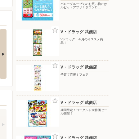
バローグループでのお買い物には
ルビットアプリ！ダウンロ…
V・ドラッグ 武儀店
Vドラッグ 今月のオススメ商
品！
バローグループでのお買い物には
買い置きスナック大集合キャンペ
V・ドラッグ 武儀店
ルビットアプリ！ダウンロードで
ーン！
50pt進呈中！
子育て応援！フェア
V・ドラッグ 武儀店
期間限定！ヨーグルト大特価セー
ル開催！
V・ドラッグ 武儀店