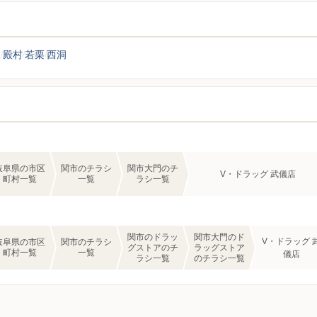
覧
保
殿村
若栗
西洞
岐阜県の市区
関市のチラシ
関市大門のチ
V・ドラッグ 武儀店
町村一覧
一覧
ラシ一覧
関市のドラッ
関市大門のド
V・ドラッグ 
岐阜県の市区
関市のチラシ
グストアのチ
ラッグストア
町村一覧
一覧
儀店
ラシ一覧
のチラシ一覧