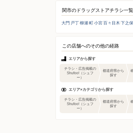
関市のドラッグストアチラシ一
大門
戸丁
柳瀬
町
小宮
百々目木
下之
この店舗へのその他の経路
エリアから探す
チラシ・広告掲載の
都道府県から
Shufoo!（シュフ
探す
ー）
エリア×カテゴリから探す
チラシ・広告掲載の
都道府県から
Shufoo!（シュフ
探す
ー）