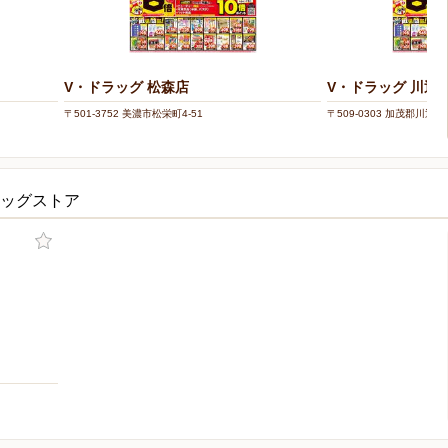
V・ドラッグ 松森店
V・ドラッグ 川辺
〒501-3752 美濃市松栄町4-51
〒509-0303 加茂郡川辺町
ラッグストア