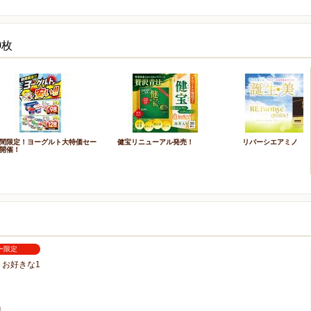
0枚
間限定！ヨーグルト大特価セー
健宝リニューアル発売！
リバーシエアミノ
開催！
ー限定
お好きな1
1