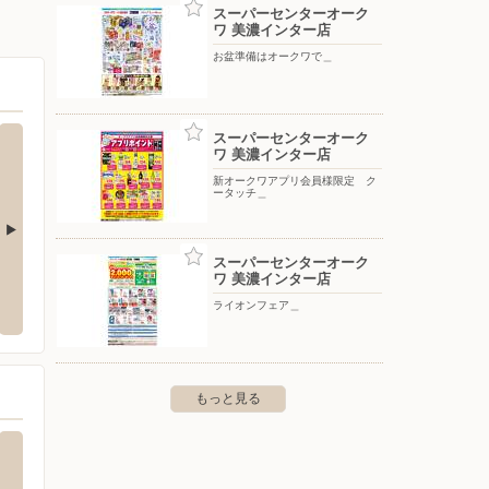
スーパーセンターオーク
ワ 美濃インター店
お盆準備はオークワで＿
スーパーセンターオーク
ワ 美濃インター店
新オークワアプリ会員様限定 ク
ータッチ＿
スーパーセンターオーク
津店
ファッションセンターしまむら/関店
ホーム
ワ 美濃インター店
阜市柳津町上佐波西３丁目６８番
〒501-3825 岐阜県関市南出17-1
ライオンフェア＿
〒501-3
もっと見る