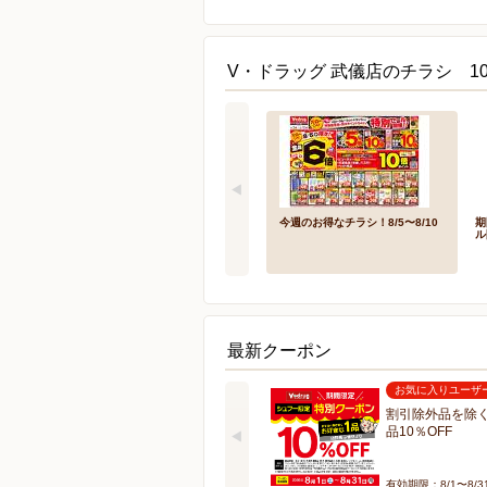
V・ドラッグ 武儀店のチラシ 1
今週のお得なチラシ！8/5〜8/10
期
ル
最新クーポン
お気に入りユーザ
割引除外品を除く
品10％OFF
有効期限：8/1〜8/3