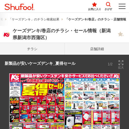
お気に入り
さがす
果
「ケーズデンキ」のチラシ検索結果
「ケーズデンキ/巻店」のチラシ・店舗情報
ケーズデンキ/巻店のチラシ・セール情報（新潟
県新潟市西蒲区）
チラシ
店舗詳細
新製品が安いケーズデンキ_夏得セール
1/2
拡大