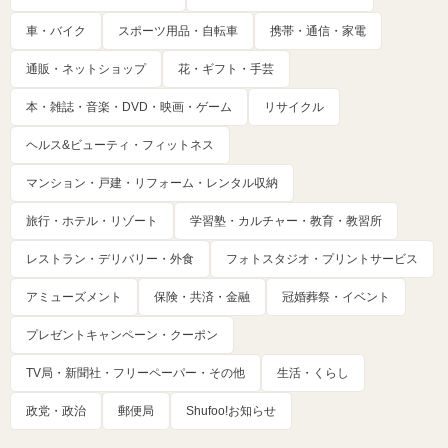
車・バイク
スポーツ用品・自転車
携帯・通信・家電
通販・ネットショップ
花・ギフト・手芸
本・雑誌・音楽・DVD・映画・ゲーム
リサイクル
ヘルス&ビューティ・フィットネス
マンション・戸建・リフォーム・レンタル収納
旅行・ホテル・リゾート
学習塾・カルチャー・教育・教習所
レストラン・デリバリー・外食
フォトスタジオ・プリントサービス
アミューズメント
保険・共済・金融
冠婚葬祭・イベント
プレゼントキャンペーン・クーポン
TV局・新聞社・フリーペーパー・その他
生活・くらし
政党・政治
郵便局
Shufoo!お知らせ