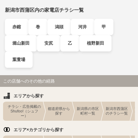
新潟市西蒲区内の家電店チラシ一覧
赤鏥
巻
潟頭
河井
甲
堀山新田
安尻
乙
植野新田
葉萱場
この店舗へのその他の経路
エリアから探す
チラシ・広告掲載の
都道府県から
新潟県の市区
新潟市西蒲区
Shufoo!（シュフ
探す
町村一覧
のチラシ一覧
ー）
エリア×カテゴリから探す