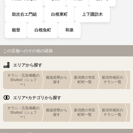
助次右エ門組
白根東町
上下諏訪木
能登
白根魚町
和泉
この店舗へのその他の経路
エリアから探す
チラシ・広告掲載の
都道府県から
新潟県の市区
新潟市南区の
Shufoo!（シュフ
探す
町村一覧
チラシ一覧
ー）
エリア×カテゴリから探す
チラシ・広告掲載の
都道府県から
新潟県の市区
新潟市南区の
Shufoo!（シュフ
探す
町村一覧
チラシ一覧
ー）