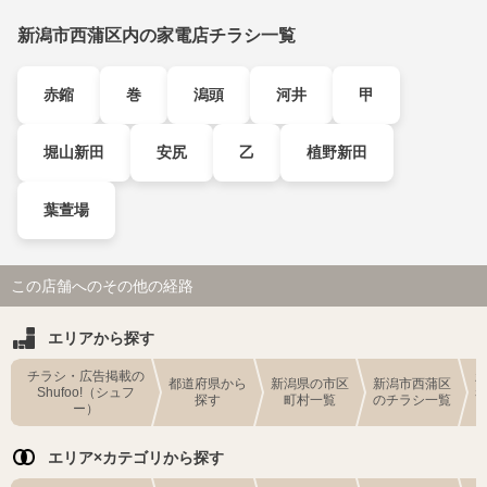
新潟市西蒲区内の家電店チラシ一覧
赤鏥
巻
潟頭
河井
甲
堀山新田
安尻
乙
植野新田
葉萱場
この店舗へのその他の経路
エリアから探す
チラシ・広告掲載の
都道府県から
新潟県の市区
新潟市西蒲区
Shufoo!（シュフ
探す
町村一覧
のチラシ一覧
ー）
エリア×カテゴリから探す