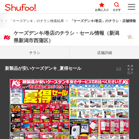
お気に入り
さがす
果
「ケーズデンキ」のチラシ検索結果
「ケーズデンキ/巻店」のチラシ・店舗情報
ケーズデンキ/巻店のチラシ・セール情報（新潟
県新潟市西蒲区）
チラシ
店舗詳細
新製品が安いケーズデンキ_夏得セール
1/2
拡大