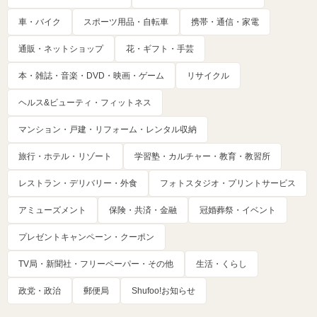
車・バイク
スポーツ用品・自転車
携帯・通信・家電
通販・ネットショップ
花・ギフト・手芸
本・雑誌・音楽・DVD・映画・ゲーム
リサイクル
ヘルス&ビューティ・フィットネス
マンション・戸建・リフォーム・レンタル収納
旅行・ホテル・リゾート
学習塾・カルチャー・教育・教習所
レストラン・デリバリー・外食
フォトスタジオ・プリントサービス
アミューズメント
保険・共済・金融
冠婚葬祭・イベント
プレゼントキャンペーン・クーポン
TV局・新聞社・フリーペーパー・その他
生活・くらし
政党・政治
郵便局
Shufoo!お知らせ