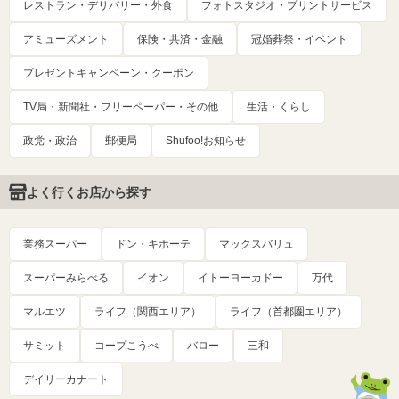
レストラン・デリバリー・外食
フォトスタジオ・プリントサービス
アミューズメント
保険・共済・金融
冠婚葬祭・イベント
プレゼントキャンペーン・クーポン
TV局・新聞社・フリーペーパー・その他
生活・くらし
政党・政治
郵便局
Shufoo!お知らせ
よく行くお店から探す
業務スーパー
ドン・キホーテ
マックスバリュ
スーパーみらべる
イオン
イトーヨーカドー
万代
マルエツ
ライフ（関西エリア）
ライフ（首都圏エリア）
サミット
コープこうべ
バロー
三和
デイリーカナート