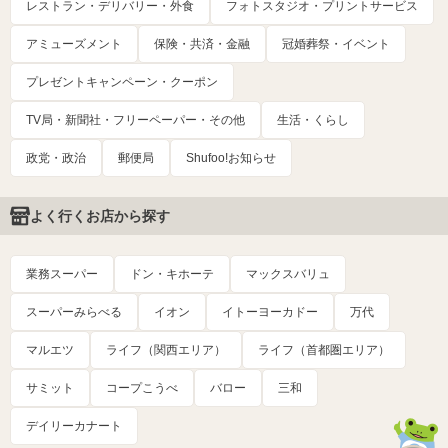
レストラン・デリバリー・外食
フォトスタジオ・プリントサービス
アミューズメント
保険・共済・金融
冠婚葬祭・イベント
プレゼントキャンペーン・クーポン
TV局・新聞社・フリーペーパー・その他
生活・くらし
政党・政治
郵便局
Shufoo!お知らせ
よく行くお店から探す
業務スーパー
ドン・キホーテ
マックスバリュ
スーパーみらべる
イオン
イトーヨーカドー
万代
マルエツ
ライフ（関西エリア）
ライフ（首都圏エリア）
サミット
コープこうべ
バロー
三和
デイリーカナート