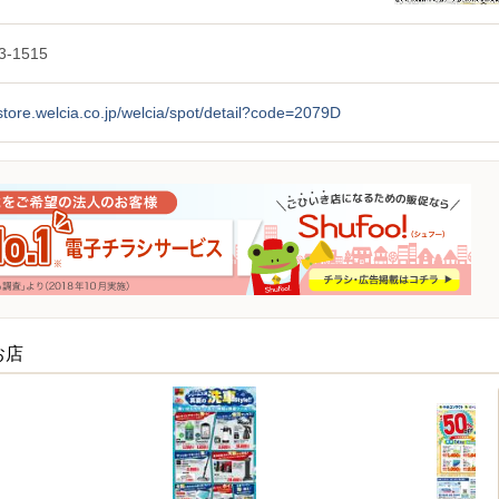
3-1515
/store.welcia.co.jp/welcia/spot/detail?code=2079D
お店