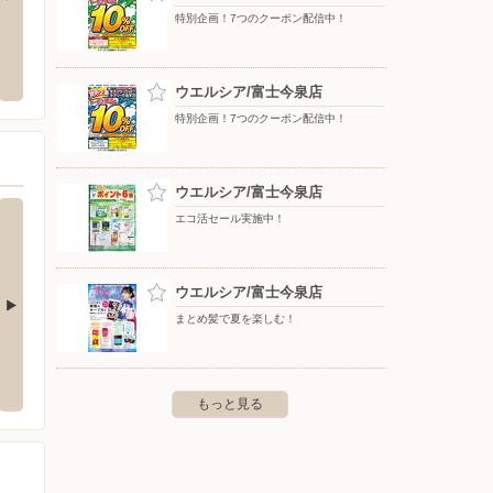
特別企画！7つのクーポン配信中！
オンモール富士宮店
中央コンタクト/イオンタウン富士南店
ウエル
士宮市浅間町1番8号 イオンモール
〒416-0934 静岡県富士市鮫島118-10 イオンタウン富士
〒416-
南1Ｆ
ウエルシア/富士今泉店
特別企画！7つのクーポン配信中！
ウエルシア/富士今泉店
エコ活セール実施中！
ウエルシア/富士今泉店
まとめ髪で夏を楽しむ！
ロスガーデン店
ウエルシア/富士木の宮店
ウエル
-13-7
〒417-0001 富士市今泉3221
〒417-0
もっと見る