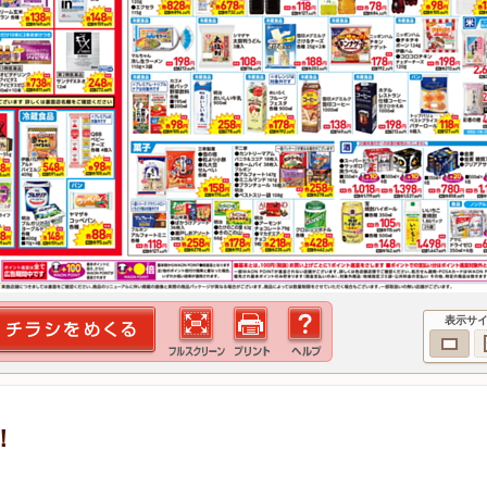
表示サ
！