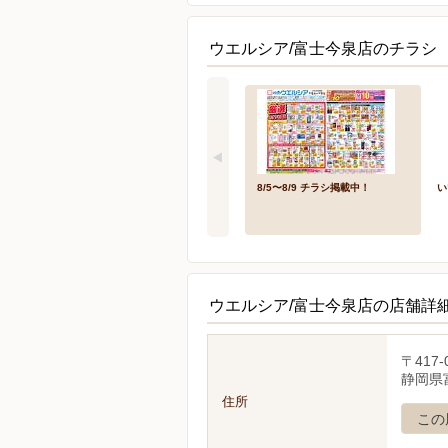
ウエルシア/富士今泉店のチラシ 
8/5〜8/9 チラシ掲載中！
い
ウエルシア/富士今泉店の店舗詳
〒417-
静岡県富
住所
この