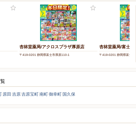
杏林堂薬局/アクロスプラザ厚原店
杏林堂薬局/富士厚
〒419-0201 静岡県富士市厚原110-1
〒419-0201 静岡県富士市
一覧
町
原田
吉原
吉原宝町
南町
御幸町
国久保