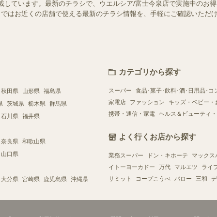
載しています。最新のチラシで、ウエルシア/富士今泉店で実施中のお
ュフー）ではお近くの店舗で使える最新のチラシ情報を、手軽にご確認いた
カテゴリから探す
スーパー
食品･菓子･飲料･酒･日用品･コ
秋田県
山形県
福島県
家電店
ファッション
キッズ・ベビー・
県
茨城県
栃木県
群馬県
携帯・通信・家電
ヘルス＆ビューティ・
石川県
福井県
よく行くお店から探す
奈良県
和歌山県
山口県
業務スーパー
ドン・キホーテ
マックス
イトーヨーカドー
万代
マルエツ
ライ
サミット
コープこうべ
バロー
三和
デ
大分県
宮崎県
鹿児島県
沖縄県