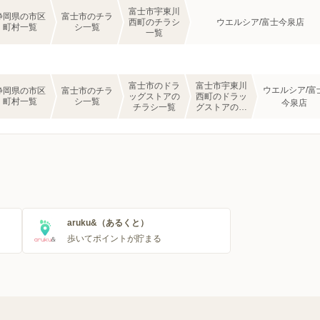
富士市宇東川
静岡県の市区
富士市のチラ
西町のチラシ
ウエルシア/富士今泉店
町村一覧
シ一覧
一覧
富士市のドラ
富士市宇東川
ウエルシア/富
静岡県の市区
富士市のチラ
ッグストアの
西町のドラッ
町村一覧
シ一覧
今泉店
チラシ一覧
グストアのチ
ラシ一覧
aruku&（あるくと）
歩いてポイントが貯まる