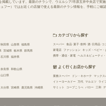
を掲載しています。最新のチラシで、ウエルシア/市原五井中央店で実
o!（シュフー）ではお近くの店舗で使える最新のチラシ情報を、手軽にご
カテゴリから探す
スーパー
食品･菓子･飲料･酒･日用品･コ
秋田県
山形県
福島県
家電店
ファッション
キッズ・ベビー・
県
茨城県
栃木県
群馬県
携帯・通信・家電
ヘルス＆ビューティ・
石川県
福井県
よく行くお店から探す
奈良県
和歌山県
山口県
業務スーパー
ドン・キホーテ
マックス
イトーヨーカドー
万代
マルエツ
ライ
サミット
コープこうべ
バロー
三和
デ
大分県
宮崎県
鹿児島県
沖縄県