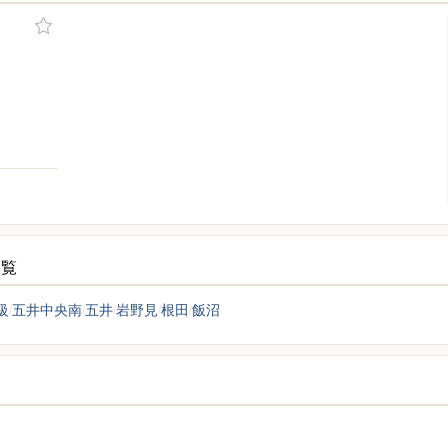
一覧
級
五井中央南
五井
岩野見
根田
飯沼