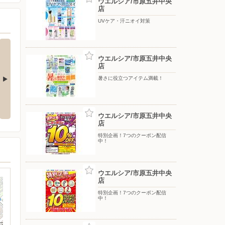
ウエルシア/市原五井中央
店
UVケア・汗ニオイ対策
ウエルシア/市原五井中央
店
暑さに役立つアイテム満載！
お買得
いい値生活家計応援お買得
特別企画！7つのクーポン配信
中！
ウエルシア/市原五井中央
店
特別企画！7つのクーポン配信
中！
ウエルシア/市原五井中央
店
特別企画！7つのクーポン配信
中！