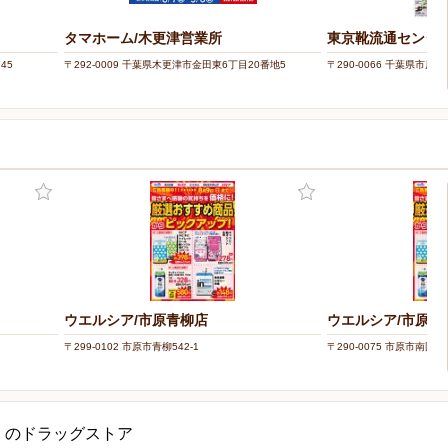
タマホーム/木更津営業所
東京靴流通センター
45
〒292-0009 千葉県木更津市金田東6丁目20番地5
〒290-0066 千葉県市原市
ウエルシア/市原青柳店
ウエルシア/市原国
〒299-0102 市原市青柳542-1
〒290-0075 市原市南国分寺
くのドラッグストア