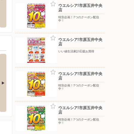
ウエルシア/市原五井中央
店
/八幡宿(市原五所)店
洋服の青山/市原五井
タマホ
特別企画！7つのクーポン配信
五所1728-1
〒290-0056 千葉県市原市五井4826番地の2
〒297-0
中！
ウエルシア/市原五井中央
店
いい値生活家計応援お買得
ウエルシア/市原五井中央
店
特別企画！7つのクーポン配信
中！
分寺台店
ウエルシア/市原五所店
ウエル
台4-1-1
〒290-0066 市原市五所1662-1
〒290-0
ウエルシア/市原五井中央
店
特別企画！7つのクーポン配信
中！