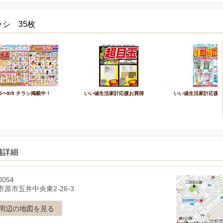
シ 35枚
/5〜8/9 チラシ掲載中！
いい値生活家計応援お買得
いい値生活家計応援
舗詳細
0054
原市五井中央東2-26-3
周辺の地図を見る