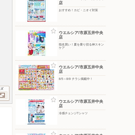
店
おすすめ！カビ・ニオイ対策
ウエルシア/市原五井中央
店
指名買い！夏を乗り切る神スキン
ケア
ウエルシア/市原五井中央
店
8/5～8/9 チラシ掲載中！
イズ
ウエルシア/市原五井中央
店
冷感チェンジTシャツ