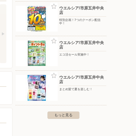
ウエルシア/市原五井中央
店
特別企画！7つのクーポン配信
中！
ウエルシア/市原五井中央
店
エコ活セール実施中！
ウエルシア/市原五井中央
店
まとめ髪で夏を楽しむ！
もっと見る