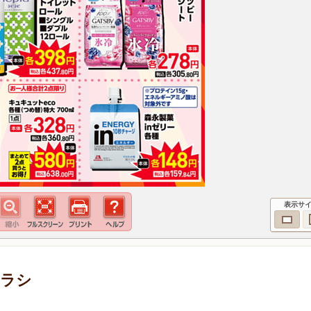
表示サ
チラシ