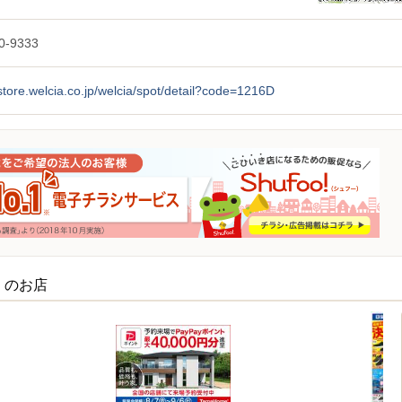
0-9333
/store.welcia.co.jp/welcia/spot/detail?code=1216D
くのお店