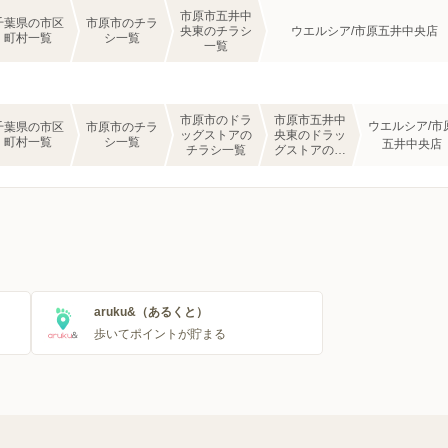
市原市五井中
千葉県の市区
市原市のチラ
央東のチラシ
ウエルシア/市原五井中央店
町村一覧
シ一覧
一覧
市原市のドラ
市原市五井中
ウエルシア/市
千葉県の市区
市原市のチラ
ッグストアの
央東のドラッ
町村一覧
シ一覧
五井中央店
チラシ一覧
グストアのチ
ラシ一覧
aruku&（あるくと）
歩いてポイントが貯まる