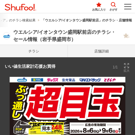
お気に入り
さがす
シア」のチラシ検索結果
「ウエルシア/イオンタウン盛岡駅前店」のチラシ・店舗情報
ウエルシア/イオンタウン盛岡駅前店のチラシ・
セール情報（岩手県盛岡市）
チラシ
店舗詳細
いい値生活家計応援お買得
1/1
拡大