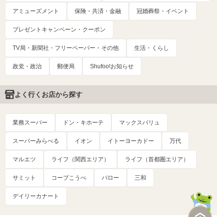
アミューズメント
保険・共済・金融
冠婚葬祭・イベント
プレゼントキャンペーン・クーポン
TV局・新聞社・フリーペーパー・その他
生活・くらし
政党・政治
郵便局
Shufoo!お知らせ
よく行くお店から探す
業務スーパー
ドン・キホーテ
マックスバリュ
スーパーみらべる
イオン
イトーヨーカドー
万代
マルエツ
ライフ（関西エリア）
ライフ（首都圏エリア）
サミット
コープこうべ
バロー
三和
デイリーカナート