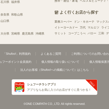
携帯・通信・家電
ヘルス＆ビューティ・
石川県
福井県
よく行くお店から探す
奈良県
和歌山県
山口県
業務スーパー
ドン・キホーテ
マックス
イトーヨーカドー
万代
マルエツ
ライ
サミット
コープこうべ
バロー
三和
デ
大分県
宮崎県
鹿児島県
沖縄県
「Shufoo!」利用規約
よくあるご質問
ご利用についてのお問い合わ
ュフーポイント会員規約
個人情報の取り扱いについて
個人情報保護
法人のお客様（Shufoo!への掲載について）はこちら
シュフーチラシアプリ
アプリならお気に入りのお店がすぐに見つかる！
©ONE COMPATH CO., LTD. All rights reserved.