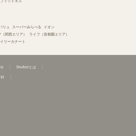
フィットネス
バリュ
スーパーみらべる
イオン
フ（関西エリア）
ライフ（首都圏エリア）
イリーカナート
せ
Shufoo!とは
方針