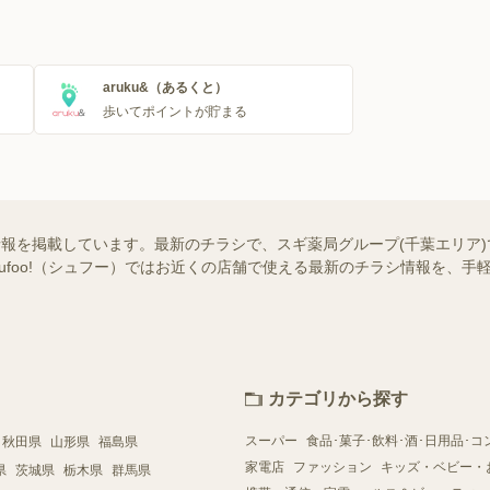
aruku&（あるくと）
歩いてポイントが貯まる
情報を掲載しています。最新のチラシで、スギ薬局グループ(千葉エリア
hufoo!（シュフー）ではお近くの店舗で使える最新のチラシ情報を、
カテゴリから探す
スーパー
食品･菓子･飲料･酒･日用品･コ
秋田県
山形県
福島県
家電店
ファッション
キッズ・ベビー・
県
茨城県
栃木県
群馬県