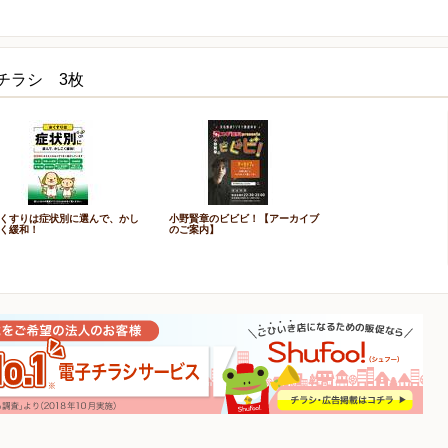
チラシ 3枚
くすりは症状別に選んで、かし
小野賢章のビビビ！【アーカイブ
く緩和！
のご案内】