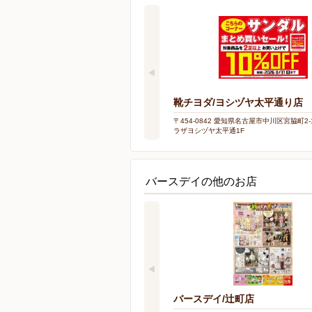
靴チヨダ/ヨシヅヤ太平通り店
〒454-0842 愛知県名古屋市中川区宮脇町2-
ラザヨシヅヤ太平通1F
バースデイの他のお店
バースデイ/辻町店