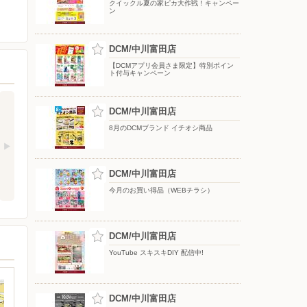
クイックル夏の家ピカ大作戦！キャンペー
ン
DCM/中川富田店
【DCMアプリ会員さま限定】特別ポイン
ト付与キャンペーン
DCM/中川富田店
8月のDCMブランド イチオシ商品
DCM/中川富田店
今月のお買い得品（WEBチラシ）
DCM/中川富田店
YouTube スキスキDIY 配信中!
DCM/中川富田店