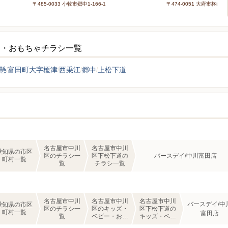
〒485-0033 小牧市郷中1-166-1
〒474-0051 大府市柊山町1
ー・おもちゃチラシ一覧
懸
富田町大字榎津
西乗江
郷中
上松下道
名古屋市中川
名古屋市中川
愛知県の市区
区のチラシ一
区下松下道の
バースデイ/中川富田店
町村一覧
覧
チラシ一覧
名古屋市中川
名古屋市中川
名古屋市中川
バースデイ/中
愛知県の市区
区のチラシ一
区のキッズ・
区下松下道の
町村一覧
富田店
覧
ベビー・おも
キッズ・ベビ
ちゃのチラシ
ー・おもちゃ