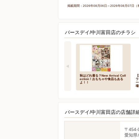
掲載期間：2026年08月06日～2026年08月0
バースデイ/中川富田店のチラシ
秋はどれ着る？New Arrival Coll
【
ection！おもちゃや食品もある
ラ
よ！！
ー
場
バースデイ/中川富田店の店舗詳
〒454-
愛知県