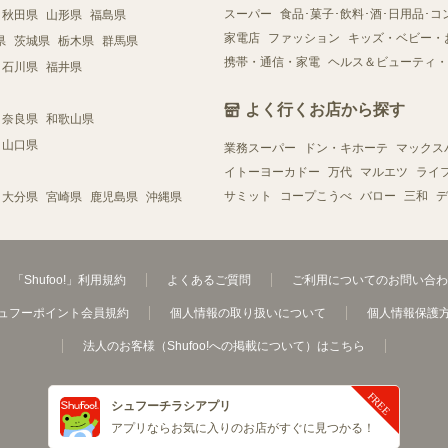
スーパー
食品･菓子･飲料･酒･日用品･コ
秋田県
山形県
福島県
家電店
ファッション
キッズ・ベビー・
県
茨城県
栃木県
群馬県
携帯・通信・家電
ヘルス＆ビューティ・
石川県
福井県
よく行くお店から探す
奈良県
和歌山県
山口県
業務スーパー
ドン・キホーテ
マックス
イトーヨーカドー
万代
マルエツ
ライ
サミット
コープこうべ
バロー
三和
デ
大分県
宮崎県
鹿児島県
沖縄県
「Shufoo!」利用規約
よくあるご質問
ご利用についてのお問い合わ
ュフーポイント会員規約
個人情報の取り扱いについて
個人情報保護
法人のお客様（Shufoo!への掲載について）はこちら
シュフーチラシアプリ
アプリならお気に入りのお店がすぐに見つかる！