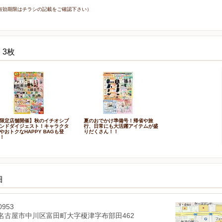
7日（有効期限はチラシの記載をご確認下さい）
 3枚
限定店舗開催】秋のイチオシブ
夏のおでかけ準備号！帰省や旅
ンドダイジェスト！キャラクタ
行、日常にも大活躍アイテムが盛
やおトクなHAPPY BAGも登
りだくさん！！
！
細
0953
名古屋市中川区富田町大字榎津字布部田462