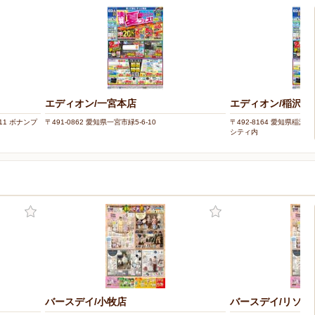
エディオン/一宮本店
エディオン/稲沢パ
11 ボナンプ
〒491-0862 愛知県一宮市緑5-6-10
〒492-8164 愛知県稲沢
シティ内
バースデイ/小牧店
バースデイ/リソラ