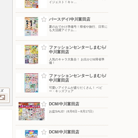
イジェスト！キャ…
バースデイ/中川富田店
夏のおでかけ準備号！帰省や旅行、日常に
も大活躍アイテム…
ファッションセンターしまむら/
中川富田店
人気のキャラ大集合！ お出かけ&帰省準
備！
ファッションセンターしまむら/
中川富田店
可愛いアイテムが盛りだくさん！ ベビ
イズ
ー・キッズフェア
DCM/中川富田店
お盆SALE!（8月6日～8月17日）
DCM/中川富田店