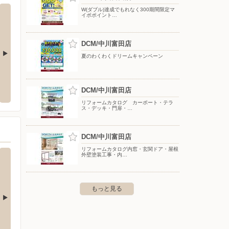
W(ダブル)達成でもれなく300期間限定マ
イボポイント…
DCM/中川富田店
夏のわくわくドリームキャンペーン
ールシティ店
エディオン/メッツ大曽根店
エディ
市井之口大坪町80-1 稲沢パール
〒461-0040 愛知県名古屋市東区矢田2-1-95 メッツ大曽
〒491-0
DCM/中川富田店
根内
リフォームカタログ カーポート・テラ
ス・デッキ・門扉・…
DCM/中川富田店
リフォームカタログ内窓・玄関ドア・屋根
外壁塗装工事・内…
もっと見る
大府店
バースデイ/長久手店
バース