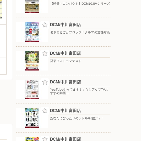
【軽量・コンパクト】DCM10.8Vシリーズ
DCM/中川富田店
暑さまるごとブロック！クルマの遮熱対策
DCM/中川富田店
発芽フォトコンテスト
DCM/中川富田店
YouTubeやってます！くらしアップTVお
すすめ動画…
DCM/中川富田店
あなたにぴったりのボトルを選ぼう！
DCM/中川富田店