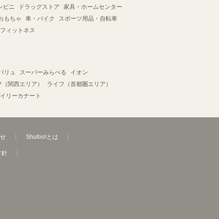
ンビニ
ドラッグストア
家具・ホームセンター
おもちゃ
車・バイク
スポーツ用品・自転車
フィットネス
バリュ
スーパーみらべる
イオン
フ（関西エリア）
ライフ（首都圏エリア）
イリーカナート
せ
Shufoo!とは
方針