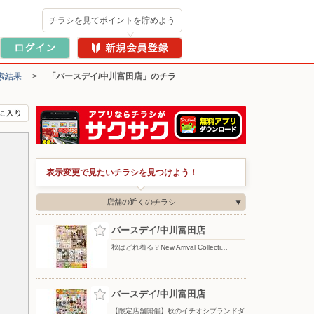
チラシを見てポイントを貯めよう
索結果
>
「バースデイ/中川富田店」のチラ
表示変更で見たいチラシを見つけよう！
店舗の近くのチラシ
バースデイ/中川富田店
秋はどれ着る？New Arrival Collecti…
バースデイ/中川富田店
【限定店舗開催】秋のイチオシブランドダ