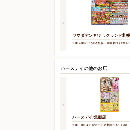
ヤマダデンキ/テックランド札
〒007-0822 北海道札幌市東区東雁来2条1-1
バースデイの他のお店
バースデイ/北郷店
〒003-0834 札幌市白石区北郷四条1-1-30