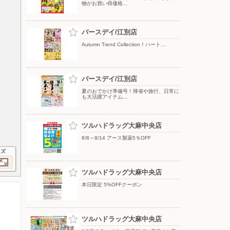
物がお買い得価格…
バースデイ/江別店
Autumn Trend Collection！ハート…
バースデイ/江別店
夏のおでかけ準備号！帰省や旅行、日常に
も大活躍アイテム…
ツルハドラッグ大麻中央店
8/8～8/14 アース製薬5％OFF
イズ
ツルハドラッグ大麻中央店
本日限定 5%OFFクーポン
ツルハドラッグ大麻中央店