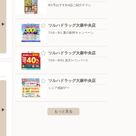
8/1号おすすめ4品ご紹介チラシ
ツルハドラッグ大麻中央店
7/16～9/1 夏の飲料キャンペーン
ビッグハウス/元江別店
コジマ
店
白石区北郷四条1-1-30
〒067-0041 北海道江別市元江別本町22
〒004-
ツルハドラッグ大麻中央店
っぽろア
7/16～8/31 楽天×パンパース
ツルハドラッグ大麻中央店
シニア感謝デー
もっと見る
沢店
バースデイ/石狩店
バース
西宮の沢1条1-1-10
〒061-3251 石狩市樽川6条1-3
〒061-1