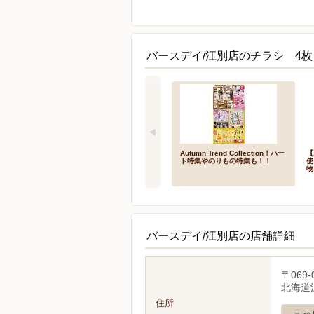
バースデイ/江別店のチラシ 4枚
Autumn Trend Collection！ハー
【
ト特集やのりもの特集も！！
使
物
バースデイ/江別店の店舗詳細
〒069-
北海道
住所