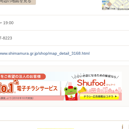
周辺の地図を見る
〜 19:00
7-8223
//www.shimamura.gr.jp/shop/map_detail_3168.html