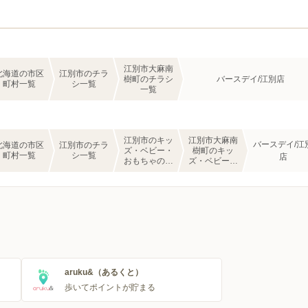
江別市大麻南
北海道の市区
江別市のチラ
樹町のチラシ
バースデイ/江別店
町村一覧
シ一覧
一覧
江別市のキッ
江別市大麻南
バースデイ/江
北海道の市区
江別市のチラ
ズ・ベビー・
樹町のキッ
町村一覧
シ一覧
店
おもちゃのチ
ズ・ベビー・
ラシ一覧
おもちゃのチ
ラシ一覧
aruku&（あるくと）
歩いてポイントが貯まる