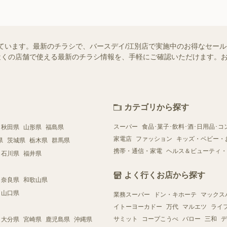
ています。最新のチラシで、バースデイ/江別店で実施中のお得なセー
ではお近くの店舗で使える最新のチラシ情報を、手軽にご確認いただけます
カテゴリから探す
スーパー
食品･菓子･飲料･酒･日用品･コ
秋田県
山形県
福島県
家電店
ファッション
キッズ・ベビー・
県
茨城県
栃木県
群馬県
携帯・通信・家電
ヘルス＆ビューティ・
石川県
福井県
よく行くお店から探す
奈良県
和歌山県
山口県
業務スーパー
ドン・キホーテ
マックス
イトーヨーカドー
万代
マルエツ
ライ
サミット
コープこうべ
バロー
三和
デ
大分県
宮崎県
鹿児島県
沖縄県