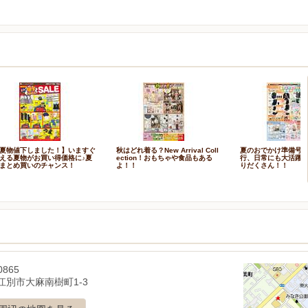
夏物値下しました！】いますぐ
秋はどれ着る？New Arrival Coll
夏のおでかけ準備号
える夏物がお買い得価格に♪夏
ection！おもちゃや食品もある
行、日常にも大活躍
まとめ買いのチャンス！
よ！！
りだくさん！！
0865
江別市大麻南樹町1-3