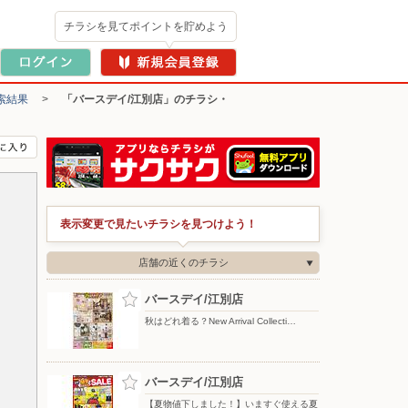
チラシを見てポイントを貯めよう
索結果
>
「バースデイ/江別店」のチラシ・
表示変更で見たいチラシを見つけよう！
店舗の近くのチラシ
バースデイ/江別店
秋はどれ着る？New Arrival Collecti…
バースデイ/江別店
【夏物値下しました！】いますぐ使える夏