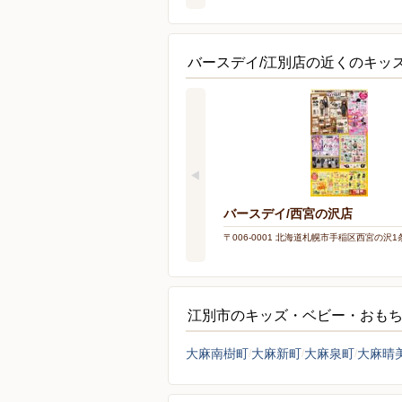
バースデイ/江別店の近くのキッ
バースデイ/西宮の沢店
〒006-0001 北海道札幌市手稲区西宮の沢1条1
江別市のキッズ・ベビー・おも
大麻南樹町
大麻新町
大麻泉町
大麻晴