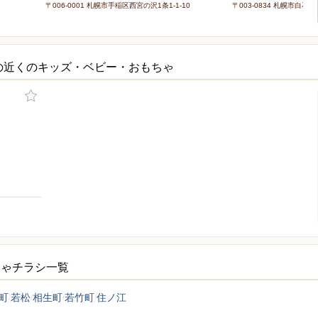
〒006-0001 札幌市手稲区西宮の沢1条1-1-10
〒003-0834 札幌市白石区
の近くのキッズ・ベビー・おもちゃ
ちゃチラシ一覧
町
若松
相生町
若竹町
住ノ江