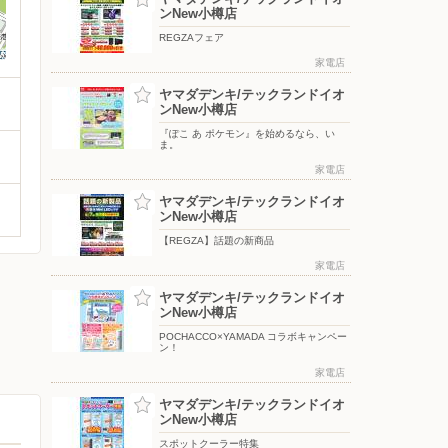
ンNew小樽店
REGZAフェア
家電店
ヤマダデンキ/テックランドイオ
ンNew小樽店
『ぽこ あ ポケモン』を始めるなら、い
ま。
家電店
ヤマダデンキ/テックランドイオ
ンNew小樽店
【REGZA】話題の新商品
家電店
ヤマダデンキ/テックランドイオ
ンNew小樽店
POCHACCO×YAMADA コラボキャンペー
ン！
家電店
ヤマダデンキ/テックランドイオ
ンNew小樽店
スポットクーラー特集