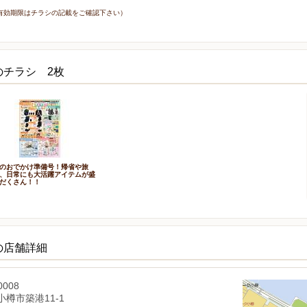
7日（有効期限はチラシの記載をご確認下さい）
のチラシ 2枚
のおでかけ準備号！帰省や旅
、日常にも大活躍アイテムが盛
だくさん！！
の店舗詳細
0008
樽市築港11-1