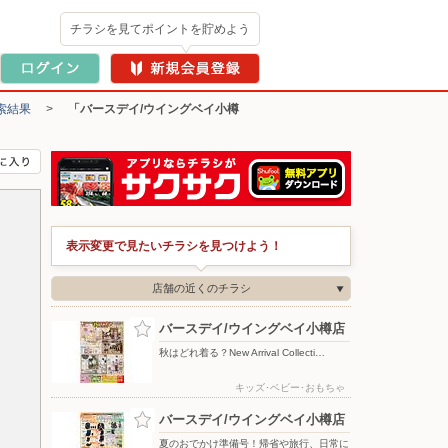
チラシを見てポイントを貯めよう
索結果
>
「バースデイ/ウイングベイ小樽
表示変更で見たいチラシを見つけよう！
店舗の近くのチラシ
バースデイ/ウイングベイ小樽店
秋はどれ着る？New Arrival Collecti…
キッズ･ベビー･おもちゃ
バースデイ/ウイングベイ小樽店
夏のおでかけ準備号！帰省や旅行、日常に