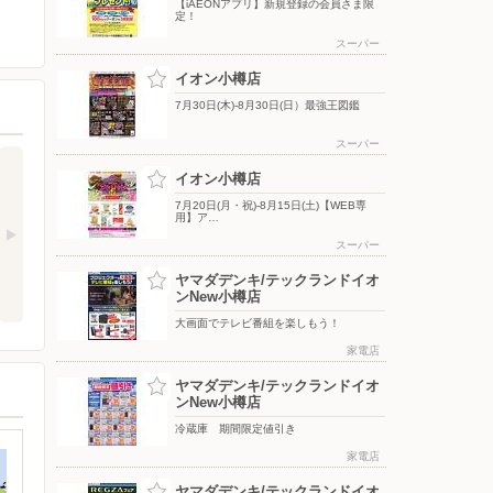
【iAEONアプリ】新規登録の会員さま限
定！
スーパー
イオン小樽店
7月30日(木)-8月30日(日）最強王図鑑
スーパー
イオン小樽店
7月20日(月・祝)-8月15日(土)【WEB専
用】ア…
スーパー
ヤマダデンキ/テックランドイオ
ンNew小樽店
大画面でテレビ番組を楽しもう！
家電店
ヤマダデンキ/テックランドイオ
ンNew小樽店
冷蔵庫 期間限定値引き
家電店
ヤマダデンキ/テックランドイオ