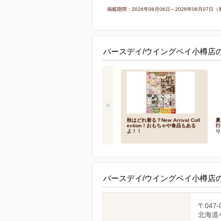
掲載期間：2026年08月06日～2026年08月0
バースデイ/ウイングベイ小樽店
秋はどれ着る？New Arrival Coll
夏
ection！おもちゃや食品もある
行
よ！！
り
バースデイ/ウイングベイ小樽店
〒047-
北海道小