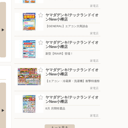
家電店
ヤマダデンキ/テックランドイオ
ンNew小樽店
【GENERAL】エアコン大商談会
家電店
ツルハドラッグ小樽奥沢店
セイコ
ヤマダデンキ/テックランドイオ
ンNew小樽店
築港11-6
〒047-0013 北海道小樽市奥沢１丁目１２番６号
〒047-0
新型【RIAIR】登場！
家電店
ヤマダデンキ/テックランドイオ
ンNew小樽店
【エアコン・冷蔵庫・洗濯機】衝撃特価祭
家電店
ヤマダデンキ/テックランドイオ
ンNew小樽店
8月 月間特選品
家電店
バースデイ/清田店
バース
もっと見る