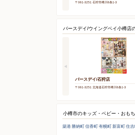
〒061-3251 石狩市樽川6条1-3
バースデイ/ウイングベイ小樽店
バースデイ/石狩店
〒061-3251 北海道石狩市樽川6条1-3
小樽市のキッズ・ベビー・おも
築港
勝納町
信香町
有幌町
新富町
住吉