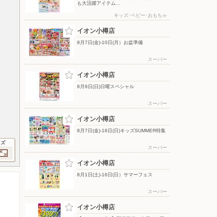
も大活躍アイテム…
キッズ･ベビー･おもちゃ
イオン小樽店
8月7日(金)-10日(月）お盆準備
スーパー
イオン小樽店
8月9日(日)日曜スペシャル
スーパー
イオン小樽店
8月7日(金)-16日(日)キッズSUMMER特集
イズ
スーパー
イオン小樽店
8月1日(土)-16日(日）サマーフェス
スーパー
イオン小樽店