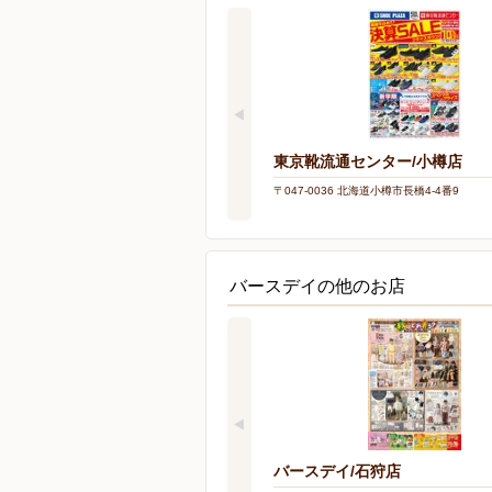
東京靴流通センター/小樽店
〒047-0036 北海道小樽市長橋4-4番9
バースデイの他のお店
バースデイ/石狩店