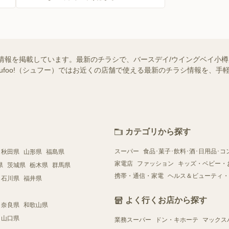
情報を掲載しています。最新のチラシで、バースデイ/ウイングベイ小
hufoo!（シュフー）ではお近くの店舗で使える最新のチラシ情報を、
カテゴリから探す
スーパー
食品･菓子･飲料･酒･日用品･コ
秋田県
山形県
福島県
家電店
ファッション
キッズ・ベビー・
県
茨城県
栃木県
群馬県
携帯・通信・家電
ヘルス＆ビューティ・
石川県
福井県
よく行くお店から探す
奈良県
和歌山県
山口県
業務スーパー
ドン・キホーテ
マックス