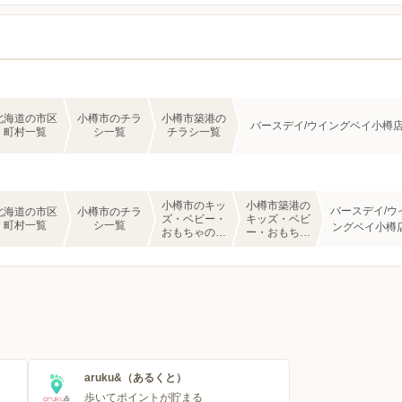
北海道の市区
小樽市のチラ
小樽市築港の
バースデイ/ウイングベイ小樽
町村一覧
シ一覧
チラシ一覧
小樽市のキッ
小樽市築港の
バースデイ/ウ
北海道の市区
小樽市のチラ
ズ・ベビー・
キッズ・ベビ
町村一覧
シ一覧
ングベイ小樽
おもちゃのチ
ー・おもちゃ
ラシ一覧
のチラシ一覧
aruku&（あるくと）
歩いてポイントが貯まる