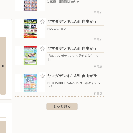
冷蔵庫 期間限定値引き
家電店
ヤマダデンキ/LABI 自由が丘
REGZAフェア
家電店
ヤマダデンキ/LABI 自由が丘
『ぽこ あ ポケモン』を始めるなら、い
ま。
家電店
ヤマダデンキ/LABI 自由が丘
クランド狛江店
ビックカメラ/日本橋三越
ドラッ
POCHACCO×YAMADA コラボキャンペー
ン！
岩戸南2-4-3
〒103-8001 東京都中央区日本橋室町1-4-1 日本橋三越本
〒146-0
店 新館6・7階
家電店
もっと見る