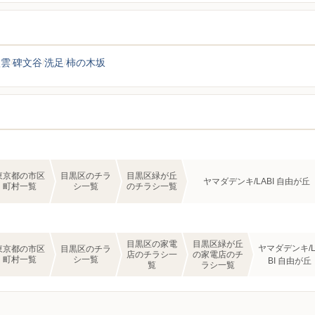
八雲
碑文谷
洗足
柿の木坂
東京都の市区
目黒区のチラ
目黒区緑が丘
ヤマダデンキ/LABI 自由が丘
町村一覧
シ一覧
のチラシ一覧
目黒区の家電
目黒区緑が丘
ヤマダデンキ/L
東京都の市区
目黒区のチラ
店のチラシ一
の家電店のチ
町村一覧
シ一覧
BI 自由が丘
覧
ラシ一覧