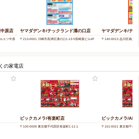
蔵中原店
ヤマダデンキ/テックランド溝の口店
ヤマダデンキ/テッ
1マルエツ中原
〒213-0001 川崎市高津区溝の口1-13-5長崎屋ビル4F
〒140-0013 品川区南大井
近くの家電店
ビックカメラ/有楽町店
ビックカメラ/AKIB
〒100-0006 東京都千代田区有楽町1-11-1
〒101-0021 東京都千代田