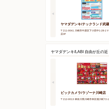
ヤマダデンキ/テックランド武
〒211-0041 川崎市中原区下小田中1-28-
店3F
ヤマダデンキ/LABI 自由が丘の
ビックカメラ/ラゾーナ川崎店
〒212-0013 神奈川県川崎市幸区堀川町72-1