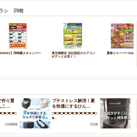
ラシ 29枚
SHOKZ】同時購入キャンペー
東京都限定 当社指定のエアコン
夏祭りスーパーSALE
がグッとお安く！
で作り置
プチストレス解消！夏
A
人こ…
を快適にするひん…
が
■□■□■□■□
□■□■□■□■□■□■□■□■□■□■□
□■
■…
■
21時間前
3日前