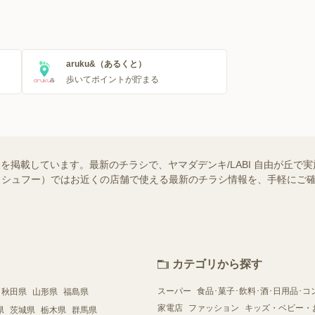
aruku&（あるくと）
歩いてポイントが貯まる
情報を掲載しています。最新のチラシで、ヤマダデンキ/LABI 自由が丘
oo!（シュフー）ではお近くの店舗で使える最新のチラシ情報を、手軽に
カテゴリから探す
スーパー
食品･菓子･飲料･酒･日用品･コ
秋田県
山形県
福島県
家電店
ファッション
キッズ・ベビー・
県
茨城県
栃木県
群馬県