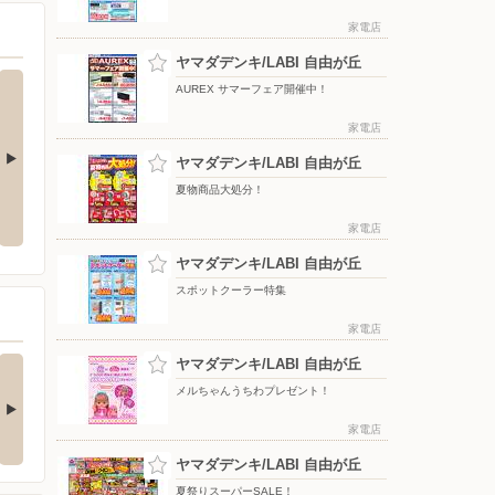
家電店
ヤマダデンキ/LABI 自由が丘
AUREX サマーフェア開催中！
家電店
ヤマダデンキ/LABI 自由が丘
夏物商品大処分！
！
8月 月間特選品
メルちゃんうちわプレゼント！
家電店
ヤマダデンキ/LABI 自由が丘
スポットクーラー特集
家電店
nkerの最新！水拭き
美味しさもコスパもち
ヤマダデンキ/LABI 自由が丘
すごいロボット…
ょうどいいIH高火…
メルちゃんうちわプレゼント！
□■□■□■□■□■□■□■□■□■□
□■□■□■□■□■□■□■□■□■□■□
…
■…
家電店
4日前
ヤマダデンキ/LABI 自由が丘
夏祭りスーパーSALE！