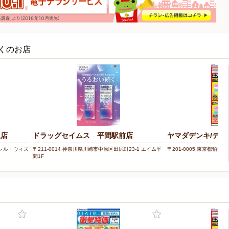
近くのお店
丘店
ドラッグセイムス 平間駅前店
ヤマダデンキ/テッ
 フレル・ウィズ
〒211-0014 神奈川県川崎市中原区田尻町23-1 エイム平
〒201-0005 東京都狛江市
間1F