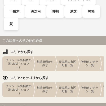
下幡木
深芝南
堀割
深芝
神栖
賀
この店舗へのその他の経路
エリアから探す
チラシ・広告掲載の
都道府県から
茨城県の市区
神栖市のチラ
Shufoo!（シュフ
探す
町村一覧
シ一覧
ー）
エリア×カテゴリから探す
チラシ・広告掲載の
都道府県から
茨城県の市区
神栖市のチラ
Shufoo!（シュフ
探す
町村一覧
シ一覧
ー）