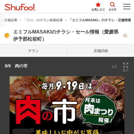
お気に入り
さがす
ラシ検索結果
「フジ」のチラシ検索結果
「エミフルMASAKI」のチラシ・店舗情報
エミフルMASAKIのチラシ・セール情報（愛媛県
伊予郡松前町）
チラシ
店舗詳細
8/9 肉の市
1/1
拡大