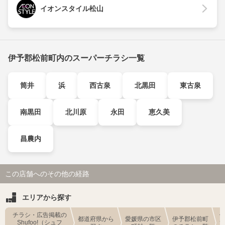
イオンスタイル松山
伊予郡松前町内のスーパーチラシ一覧
筒井
浜
西古泉
北黒田
東古泉
南黒田
北川原
永田
恵久美
昌農内
この店舗へのその他の経路
エリアから探す
チラシ・広告掲載の
都道府県から
愛媛県の市区
伊予郡松前町
Shufoo!（シュフ