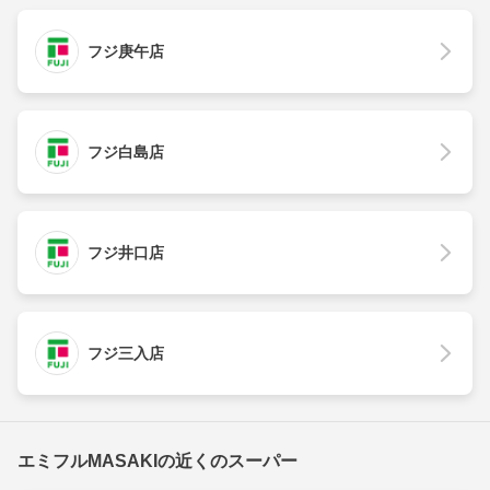
フジ庚午店
フジ白島店
フジ井口店
フジ三入店
エミフルMASAKIの近くのスーパー