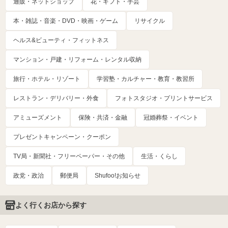
通販・ネットショップ
花・ギフト・手芸
本・雑誌・音楽・DVD・映画・ゲーム
リサイクル
ヘルス&ビューティ・フィットネス
マンション・戸建・リフォーム・レンタル収納
旅行・ホテル・リゾート
学習塾・カルチャー・教育・教習所
レストラン・デリバリー・外食
フォトスタジオ・プリントサービス
アミューズメント
保険・共済・金融
冠婚葬祭・イベント
プレゼントキャンペーン・クーポン
TV局・新聞社・フリーペーパー・その他
生活・くらし
政党・政治
郵便局
Shufoo!お知らせ
よく行くお店から探す