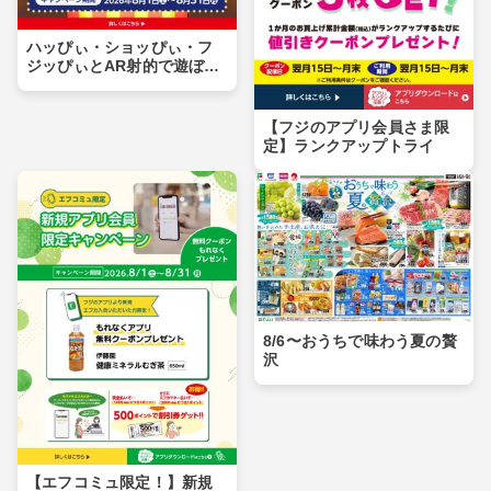
ハッぴぃ・ショッぴぃ・フ
ジッぴぃとAR射的で遊ぼ
う！！
【フジのアプリ会員さま限
定】ランクアップトライ
8/6〜おうちで味わう夏の贅
沢
【エフコミュ限定！】新規