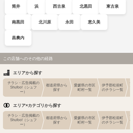
筒井
浜
西古泉
北黒田
東古泉
南黒田
北川原
永田
恵久美
昌農内
この店舗へのその他の経路
エリアから探す
チラシ・広告掲載の
都道府県から
愛媛県の市区
伊予郡松前町
Shufoo!（シュフ
探す
町村一覧
のチラシ一覧
ー）
エリア×カテゴリから探す
チラシ・広告掲載の
都道府県から
愛媛県の市区
伊予郡松前町
Shufoo!（シュフ
探す
町村一覧
のチラシ一覧
ー）