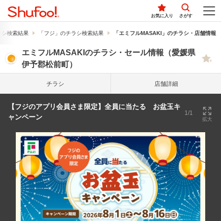
お気に入り
さがす
ラシ検索結果
「フジ」のチラシ検索結果
「エミフルMASAKI」のチラシ・店舗情報
エミフルMASAKIのチラシ・セール情報（愛媛県
伊予郡松前町）
チラシ
店舗詳細
【フジのアプリ会員さま限定】全員に当たる お盆玉キ
1/1
ャンペーン
拡大