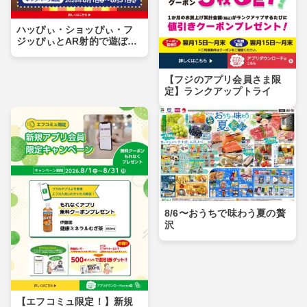
ハッぴぃ・ショッぴぃ・フ
ジッぴぃとAR射的で遊ぼ
う！！
【フジのアプリ会員さま限
定】ランクアップトライ
8/6〜おうちで味わう夏の贅
沢
【エフコミュ限定！】新規