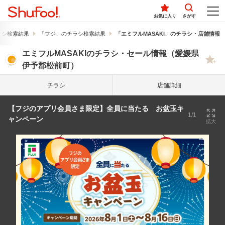
お気に入り
さがす
ラシ検索結果
「フジ」のチラシ検索結果
「エミフルMASAKI」のチラシ・店舗情報
エミフルMASAKIのチラシ・セール情報（愛媛県
伊予郡松前町）
チラシ
店舗詳細
【フジのアプリ会員さま限定】全員に当たる お盆玉キ
1/1
ャンペーン
拡大