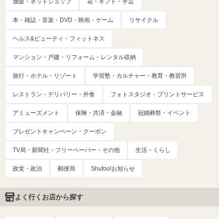
通販・ネットショップ
花・ギフト・手芸
本・雑誌・音楽・DVD・映画・ゲーム
リサイクル
ヘルス&ビューティ・フィットネス
マンション・戸建・リフォーム・レンタル収納
旅行・ホテル・リゾート
学習塾・カルチャー・教育・教習所
レストラン・デリバリー・外食
フォトスタジオ・プリントサービス
アミューズメント
保険・共済・金融
冠婚葬祭・イベント
プレゼントキャンペーン・クーポン
TV局・新聞社・フリーペーパー・その他
生活・くらし
政党・政治
郵便局
Shufoo!お知らせ
よく行くお店から探す