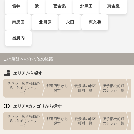
筒井
浜
西古泉
北黒田
東古泉
南黒田
北川原
永田
恵久美
昌農内
この店舗へのその他の経路
エリアから探す
チラシ・広告掲載の
都道府県から
愛媛県の市区
伊予郡松前町
Shufoo!（シュフ
探す
町村一覧
のチラシ一覧
ー）
エリア×カテゴリから探す
チラシ・広告掲載の
都道府県から
愛媛県の市区
伊予郡松前町
Shufoo!（シュフ
探す
町村一覧
のチラシ一覧
ー）