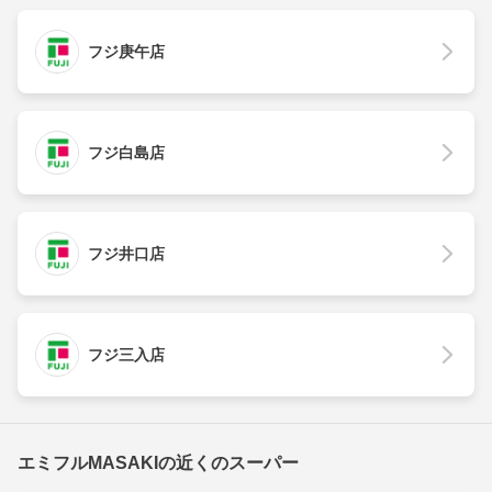
フジ庚午店
フジ白島店
フジ井口店
フジ三入店
エミフルMASAKIの近くのスーパー