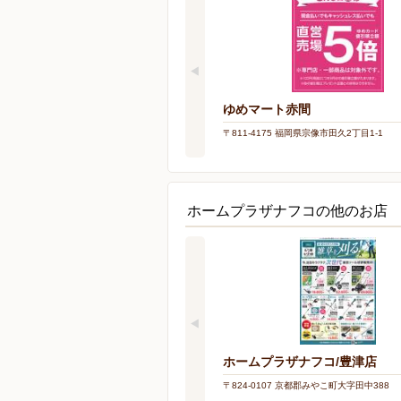
ゆめマート赤間
〒811-4175 福岡県宗像市田久2丁目1-1
ホームプラザナフコの他のお店
ホームプラザナフコ/豊津店
〒824-0107 京都郡みやこ町大字田中388