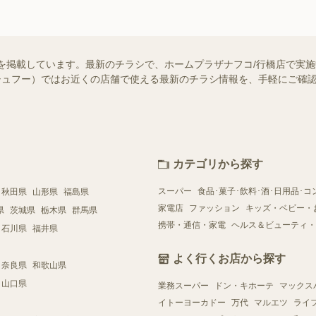
を掲載しています。最新のチラシで、ホームプラザナフコ/行橋店で実
o!（シュフー）ではお近くの店舗で使える最新のチラシ情報を、手軽にご
カテゴリから探す
スーパー
食品･菓子･飲料･酒･日用品･コ
秋田県
山形県
福島県
家電店
ファッション
キッズ・ベビー・
県
茨城県
栃木県
群馬県
携帯・通信・家電
ヘルス＆ビューティ・
石川県
福井県
よく行くお店から探す
奈良県
和歌山県
山口県
業務スーパー
ドン・キホーテ
マックス
イトーヨーカドー
万代
マルエツ
ライ