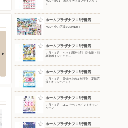
7/30～8/31 家具生活応援プライスダウ
ン
ホームプラザナフコ/行橋店
7/30~ 全力応援SUMMER！
ホームプラザナフコ/行橋店
７月・８月 ペット用殺虫剤・防虫剤・消
臭剤ポイントキャ…
得！
8/1 夏物クリアランス！
8/1 夏休み満喫！ アウトドア！
ホームプラザナフコ/行橋店
７月・８月 日焼け止め＆制汗剤 夏肌応
援！キャンペーン！
ホームプラザナフコ/行橋店
７月・８月 ユニリーバ ポイントキャン
ペーン
ホームプラザナフコ/行橋店