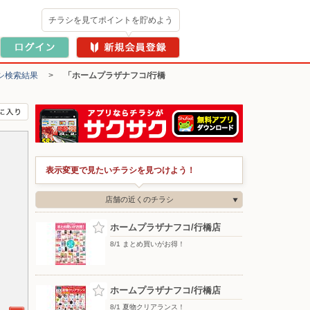
チラシを見てポイントを貯めよう
シ検索結果
>
「ホームプラザナフコ/行橋
表示変更で見たいチラシを見つけよう！
店舗の近くのチラシ
ホームプラザナフコ/行橋店
8/1 まとめ買いがお得！
ホームプラザナフコ/行橋店
8/1 夏物クリアランス！