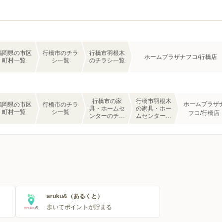
福岡県の市区
行橋市のチラ
行橋市羽根木
ホームプラザナフコ/行橋店
町村一覧
シ一覧
のチラシ一覧
行橋市の家
行橋市羽根木
ホームプラザ
福岡県の市区
行橋市のチラ
具・ホームセ
の家具・ホー
町村一覧
シ一覧
フコ/行橋店
ンターのチラ
ムセンターの
シ一覧
チラシ一覧
aruku&（あるくと）
歩いてポイントが貯まる