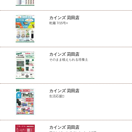
カインズ 苅田店
乾麺 7/15号○
カインズ 苅田店
そのまま植えられる培養土
カインズ 苅田店
生活応援□
カインズ 苅田店