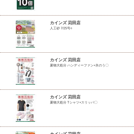
カインズ 苅田店
人工砂 7/25号○
カインズ 苅田店
夏物大処分 ハンディーファン+氷のう〇
カインズ 苅田店
夏物大処分 Tシャツ+スリッパ〇