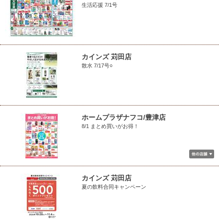
生活応援 7/1号
カインズ 苅田店
散水 7/17号○
ホームプラザナフコ/豊津店
8/1 まとめ買いがお得！
カインズ 苅田店
夏の飲料合同キャンペーン