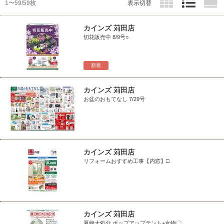
1〜59/59枚
表示切替
カインズ 苅田店
切花販売中 8/9号○
新着
カインズ 苅田店
お盆のおもてなし 7/29号
カインズ 苅田店
リフォームおすすめ工事【内窓】□
カインズ 苅田店
夏物大処分 ポップアップテント+水物〇