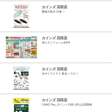
カインズ 苅田店
夏物大処分 日傘〇
カインズ 苅田店
省エネリフォーム8/8号
カインズ 苅田店
水やりラクラク 散水ノズル〇
カインズ 苅田店
CAINZ Pay_ポイント10倍_8月は2回開催