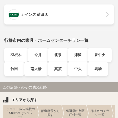
カインズ 苅田店
行橋市内の家具・ホームセンターチラシ一覧
羽根木
今井
北泉
津留
泉中央
竹田
南大橋
真菰
中央
馬場
この店舗へのその他の経路
エリアから探す
チラシ・広告掲載の
都道府県から
福岡県の市区
行橋市のチラ
Shufoo!（シュフ
探す
町村一覧
シ一覧
ー）