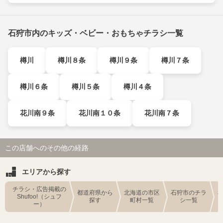
石狩市内のキッズ・ベビー・おもちゃチラシ一覧
樽川
樽川８条
樽川９条
樽川７条
樽川６条
樽川５条
樽川４条
花川南９条
花川南１０条
花川南７条
この店舗へのその他の経路
エリアから探す
チラシ・広告掲載の
都道府県から
北海道の市区
石狩市のチラ
Shufoo!（シュフ
探す
町村一覧
シ一覧
ー）