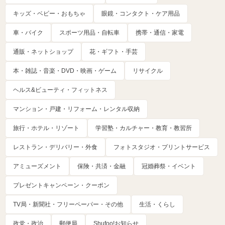
キッズ・ベビー・おもちゃ
眼鏡・コンタクト・ケア用品
車・バイク
スポーツ用品・自転車
携帯・通信・家電
通販・ネットショップ
花・ギフト・手芸
本・雑誌・音楽・DVD・映画・ゲーム
リサイクル
ヘルス&ビューティ・フィットネス
マンション・戸建・リフォーム・レンタル収納
旅行・ホテル・リゾート
学習塾・カルチャー・教育・教習所
レストラン・デリバリー・外食
フォトスタジオ・プリントサービス
アミューズメント
保険・共済・金融
冠婚葬祭・イベント
プレゼントキャンペーン・クーポン
TV局・新聞社・フリーペーパー・その他
生活・くらし
政党・政治
郵便局
Shufoo!お知らせ