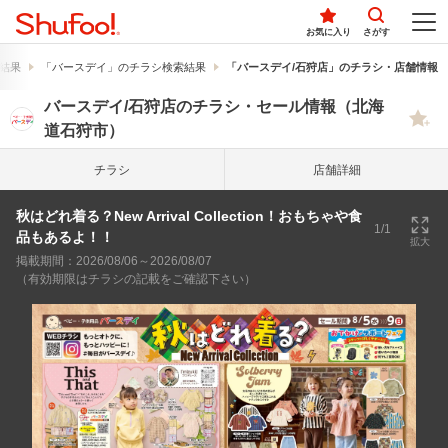
お気に入り
さがす
結果
「バースデイ」のチラシ検索結果
「バースデイ/石狩店」のチラシ・店舗情報
バースデイ/石狩店のチラシ・セール情報（北海
道石狩市）
チラシ
店舗詳細
秋はどれ着る？New Arrival Collection！おもちゃや食
1/1
品もあるよ！！
拡大
掲載期間：2026/08/06～2026/08/07
（有効期限はチラシの記載をご確認下さい）