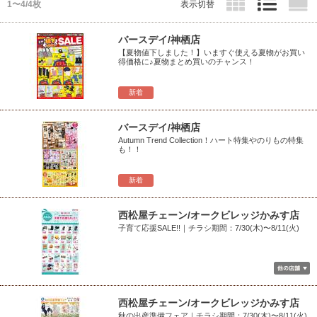
1〜4/4枚
表示切替
バースデイ/神栖店
【夏物値下しました！】いますぐ使える夏物がお買い
得価格に♪夏物まとめ買いのチャンス！
新着
バースデイ/神栖店
Autumn Trend Collection！ハート特集やのりもの特集
も！！
新着
西松屋チェーン/オークビレッジかみす店
子育て応援SALE!!｜チラシ期間：7/30(木)〜8/11(火)
西松屋チェーン/オークビレッジかみす店
秋の出産準備フェア｜チラシ期間：7/30(木)〜8/11(火)