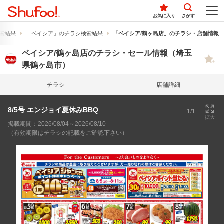
お気に入り
さがす
索結果
「ベイシア」のチラシ検索結果
「ベイシア/鶴ヶ島店」のチラシ・店舗情報
ベイシア/鶴ヶ島店のチラシ・セール情報（埼玉
県鶴ヶ島市）
チラシ
店舗詳細
8/5号 エンジョイ夏休みBBQ
1/1
拡大
掲載期間：2026/08/04～2026/08/10
（有効期限はチラシの記載をご確認下さい）