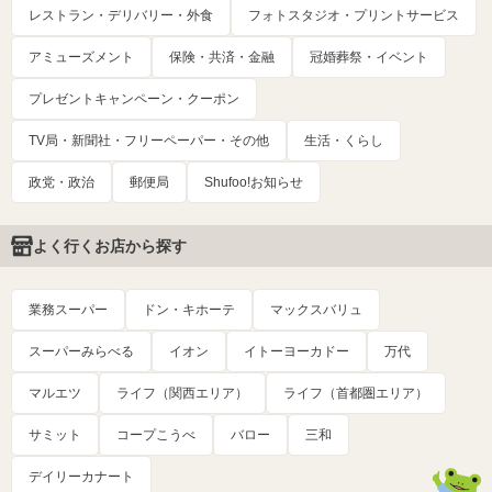
レストラン・デリバリー・外食
フォトスタジオ・プリントサービス
アミューズメント
保険・共済・金融
冠婚葬祭・イベント
プレゼントキャンペーン・クーポン
TV局・新聞社・フリーペーパー・その他
生活・くらし
政党・政治
郵便局
Shufoo!お知らせ
よく行くお店から探す
業務スーパー
ドン・キホーテ
マックスバリュ
スーパーみらべる
イオン
イトーヨーカドー
万代
マルエツ
ライフ（関西エリア）
ライフ（首都圏エリア）
サミット
コープこうべ
バロー
三和
デイリーカナート