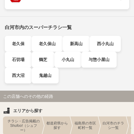
白河市内のスーパーチラシ一覧
老久保
老久保山
新高山
西小丸山
石切場
鶴芝
小丸山
与惣小屋山
西大沼
鬼越山
この店舗へのその他の経路
エリアから探す
チラシ・広告掲載の
都道府県から
福島県の市区
白河市のチラ
Shufoo!（シュフ
探す
町村一覧
シ一覧
ー）