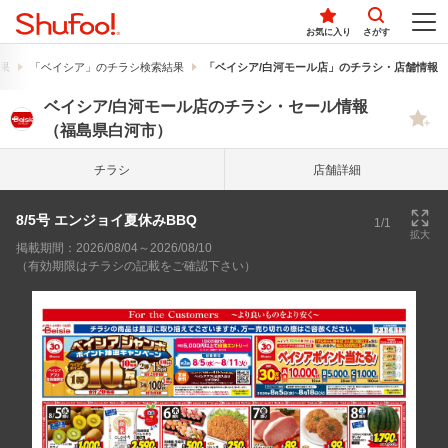
お気に入り
さがす
果
「ベイシア」のチラシ検索結果
「ベイシア/白河モール店」のチラシ・店舗情報
ベイシア/白河モール店のチラシ・セール情報
（福島県白河市）
チラシ
店舗詳細
8/5号 エンジョイ夏休みBBQ
1/1
拡大
掲載期間：2026/08/04～2026/08/10
（有効期限はチラシの記載をご確認下さい）