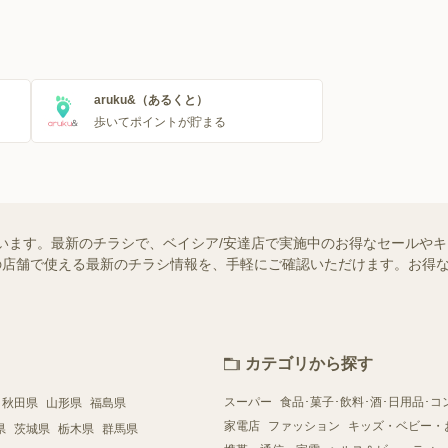
aruku&（あるくと）
歩いてポイントが貯まる
います。最新のチラシで、ベイシア/安達店で実施中のお得なセールや
お近くの店舗で使える最新のチラシ情報を、手軽にご確認いただけます。お
カテゴリから探す
スーパー
食品･菓子･飲料･酒･日用品･コ
秋田県
山形県
福島県
家電店
ファッション
キッズ・ベビー・
県
茨城県
栃木県
群馬県