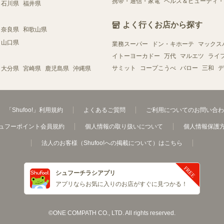
携帯・通信・家電
ヘルス＆ビューティ・
石川県
福井県
よく行くお店から探す
奈良県
和歌山県
山口県
業務スーパー
ドン・キホーテ
マックス
イトーヨーカドー
万代
マルエツ
ライ
サミット
コープこうべ
バロー
三和
デ
大分県
宮崎県
鹿児島県
沖縄県
「Shufoo!」利用規約
よくあるご質問
ご利用についてのお問い合わ
ュフーポイント会員規約
個人情報の取り扱いについて
個人情報保護
法人のお客様（Shufoo!への掲載について）はこちら
シュフーチラシアプリ
アプリならお気に入りのお店がすぐに見つかる！
©ONE COMPATH CO., LTD. All rights reserved.