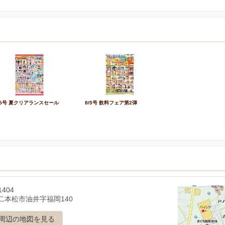
/5号 夏クリアランスセール
8/5号 飲料フェア第2弾
1404
二本松市油井字福岡140
周辺の地図を見る