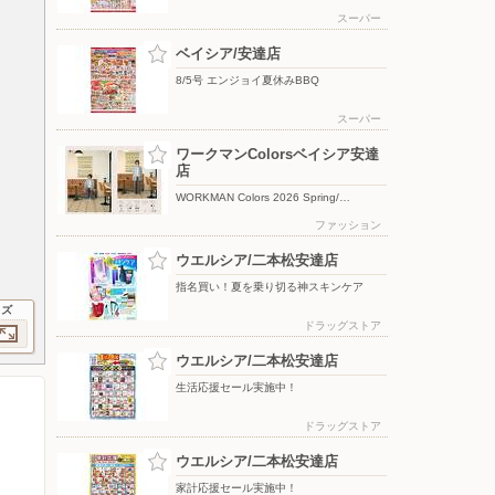
スーパー
ベイシア/安達店
8/5号 エンジョイ夏休みBBQ
スーパー
ワークマンColorsベイシア安達
店
WORKMAN Colors 2026 Spring/…
ファッション
ウエルシア/二本松安達店
指名買い！夏を乗り切る神スキンケア
イズ
ドラッグストア
ウエルシア/二本松安達店
生活応援セール実施中！
ドラッグストア
ウエルシア/二本松安達店
家計応援セール実施中！