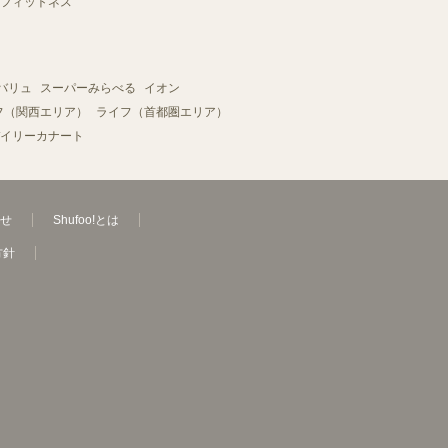
フィットネス
バリュ
スーパーみらべる
イオン
フ（関西エリア）
ライフ（首都圏エリア）
イリーカナート
せ
Shufoo!とは
方針