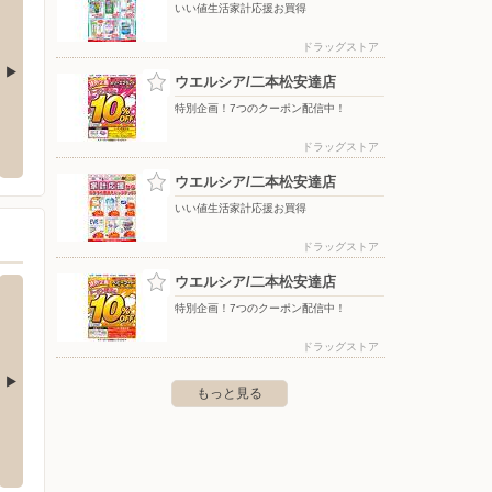
いい値生活家計応援お買得
ドラッグストア
ウエルシア/二本松安達店
特別企画！7つのクーポン配信中！
南本店
クスリのアオキ/松川店
ケーズ
ドラッグストア
市太平寺字児子塚87
〒960-1241 福島県福島市松川町字鼓ケ岡3-2
〒964-
ウエルシア/二本松安達店
いい値生活家計応援お買得
ドラッグストア
ウエルシア/二本松安達店
特別企画！7つのクーポン配信中！
ドラッグストア
もっと見る
店
ベイシア/高萩モール店
ベイシ
1155-11
〒318-0003 高萩市下手綱字ヤワコ田1058
〒329-2