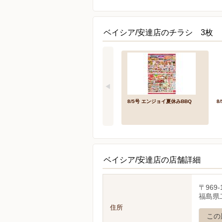
ベイシア/安達店のチラシ 3枚
8/5号 エンジョイ夏休みBBQ
8
ベイシア/安達店の店舗詳細
〒969-
福島県
住所
この