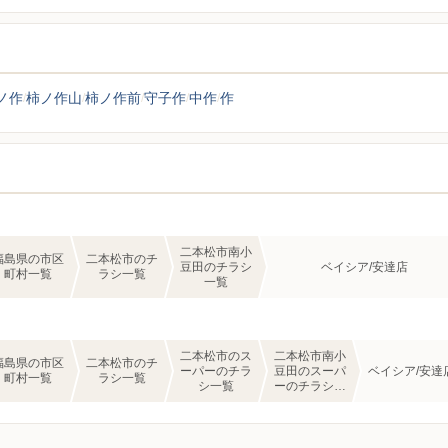
ノ作
柿ノ作山
柿ノ作前
守子作
中作
作
二本松市南小
福島県の市区
二本松市のチ
豆田のチラシ
ベイシア/安達店
町村一覧
ラシ一覧
一覧
二本松市のス
二本松市南小
福島県の市区
二本松市のチ
ーパーのチラ
豆田のスーパ
ベイシア/安達
町村一覧
ラシ一覧
シ一覧
ーのチラシ一
覧