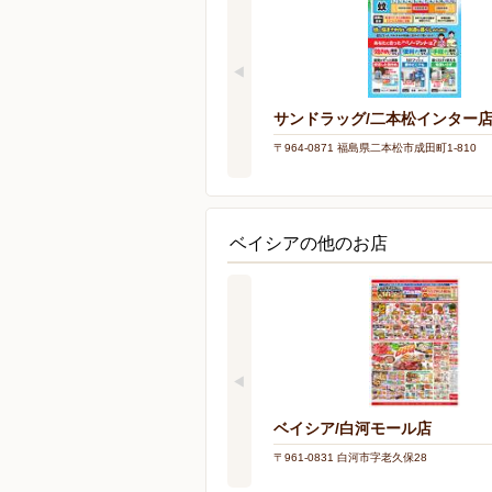
サンドラッグ/二本松インター
〒964-0871 福島県二本松市成田町1-810
ベイシアの他のお店
ベイシア/白河モール店
〒961-0831 白河市字老久保28