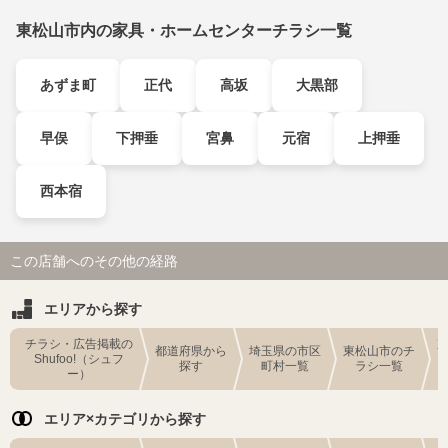
東松山市内の家具・ホームセンターチラシ一覧
あずま町
正代
高坂
大黒部
早俣
下押垂
宮鼻
元宿
上押垂
西本宿
この店舗へのその他の経路
エリアから探す
チラシ・広告掲載の
都道府県から
埼玉県の市区
東松山市のチ
Shufoo!（シュフ
探す
町村一覧
ラシ一覧
ー）
エリア×カテゴリから探す