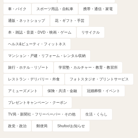
車・バイク
スポーツ用品・自転車
携帯・通信・家電
通販・ネットショップ
花・ギフト・手芸
本・雑誌・音楽・DVD・映画・ゲーム
リサイクル
ヘルス&ビューティ・フィットネス
マンション・戸建・リフォーム・レンタル収納
旅行・ホテル・リゾート
学習塾・カルチャー・教育・教習所
レストラン・デリバリー・外食
フォトスタジオ・プリントサービス
アミューズメント
保険・共済・金融
冠婚葬祭・イベント
プレゼントキャンペーン・クーポン
TV局・新聞社・フリーペーパー・その他
生活・くらし
政党・政治
郵便局
Shufoo!お知らせ