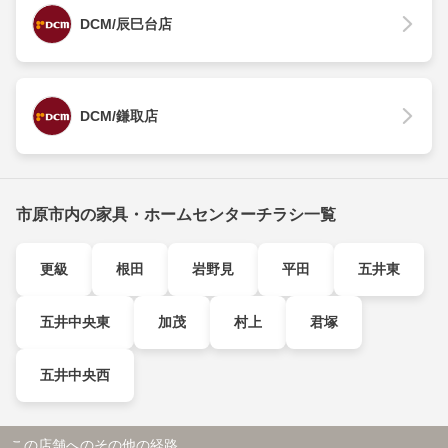
DCM/辰巳台店
DCM/鎌取店
市原市内の家具・ホームセンターチラシ一覧
更級
根田
岩野見
平田
五井東
五井中央東
加茂
村上
君塚
五井中央西
この店舗へのその他の経路