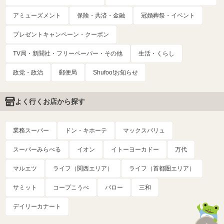
アミューズメント
保険・共済・金融
冠婚葬祭・イベント
プレゼントキャンペーン・クーポン
TV局・新聞社・フリーペーパー・その他
生活・くらし
政党・政治
郵便局
Shufoo!お知らせ
よく行くお店から探す
業務スーパー
ドン・キホーテ
マックスバリュ
スーパーみらべる
イオン
イトーヨーカドー
万代
マルエツ
ライフ（関西エリア）
ライフ（首都圏エリア）
サミット
コープこうべ
バロー
三和
デイリーカナート