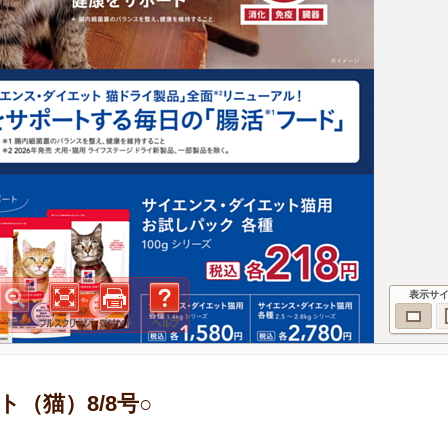
表示サ
（猫）8/8号○