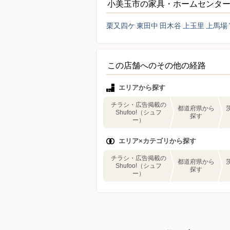
小美玉市の家具・ホームセンタ
栗又四ケ
東田中
田木谷
上玉里
上馬場
この店舗へのその他の経路
エリアから探す
チラシ・広告掲載の
都道府県から
Shufoo!（シュフ
探す
ー）
エリア×カテゴリから探す
チラシ・広告掲載の
都道府県から
Shufoo!（シュフ
探す
ー）