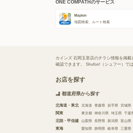
ONE COMPATHのサービス
Mapion
地図検索、ルート検索
カインズ 石岡玉里店のチラシ情報を掲載
確認できます。 Shufoo!（シュフ
お店を探す
都道府県から探す
北海道・東北
北海道
青森県
岩手県
宮城県
関東
東京都
神奈川県
埼玉県
千葉
北陸・甲信越
山梨県
長野県
新潟県
富山県
東海
愛知県
静岡県
岐阜県
三重県