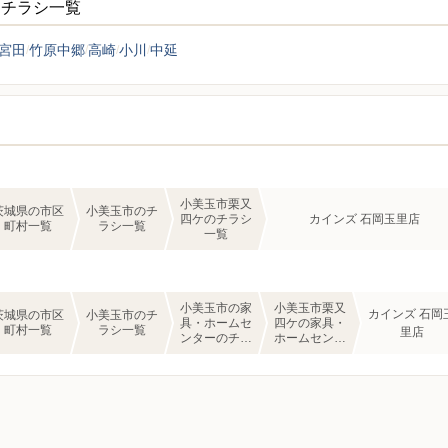
ーチラシ一覧
宮田
竹原中郷
高崎
小川
中延
小美玉市栗又
茨城県の市区
小美玉市のチ
四ケのチラシ
カインズ 石岡玉里店
町村一覧
ラシ一覧
一覧
小美玉市の家
小美玉市栗又
カインズ 石岡
茨城県の市区
小美玉市のチ
具・ホームセ
四ケの家具・
町村一覧
ラシ一覧
里店
ンターのチラ
ホームセンタ
シ一覧
ーのチラシ一
覧