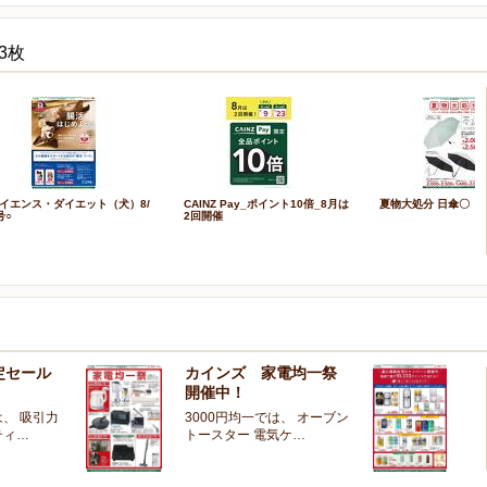
3枚
イエンス・ダイエット（犬）8/
CAINZ Pay_ポイント10倍_8月は
夏物大処分 日傘〇
号○
2回開催
定セール
カインズ 家電均一祭
夏
開催中！
ー
、 吸引力
3000円均一では、 オーブン
夏
ティ…
トースター 電気ケ…
開