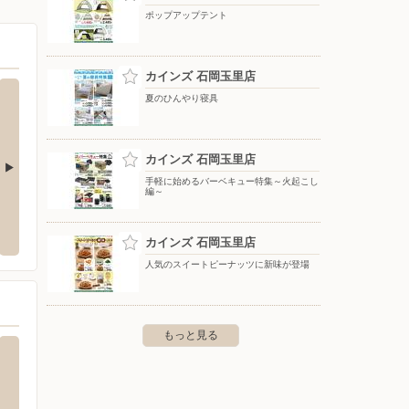
ポップアップテント
カインズ 石岡玉里店
夏のひんやり寝具
カインズ 石岡玉里店
手軽に始めるバーベキュー特集～火起こし
編～
タマホーム/土浦住宅公園店
洋服の
なか市高場1-5-3
〒300-0812 茨城県土浦市下高津4-19-7土浦住宅公園内
〒315-
カインズ 石岡玉里店
人気のスイートピーナッツに新味が登場
もっと見る