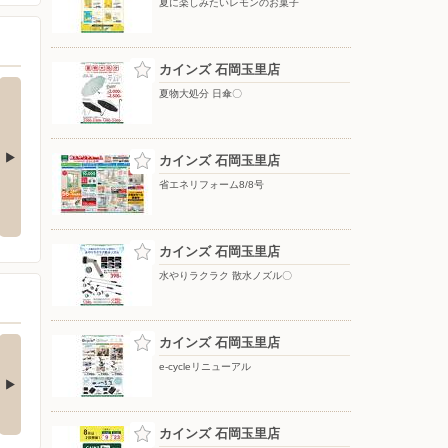
夏に楽しみたいレモンのお菓子
カインズ 石岡玉里店
夏物大処分 日傘〇
カインズ 石岡玉里店
省エネリフォーム8/8号
夏物大処分 ポップアップテント
水やりラクラク 散水ノズル〇
+水物〇
カインズ 石岡玉里店
水やりラクラク 散水ノズル〇
の酒類合同キャンペ
カインズ 石岡玉里店
ン
e-cycleリニューアル
の酒類合同キャンペーン
催中！ 抽選で最大…
カインズ 石岡玉里店