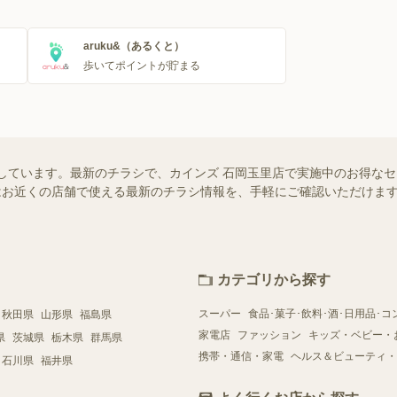
aruku&（あるくと）
歩いてポイントが貯まる
しています。最新のチラシで、カインズ 石岡玉里店で実施中のお得な
ー）ではお近くの店舗で使える最新のチラシ情報を、手軽にご確認いただけ
カテゴリから探す
スーパー
食品･菓子･飲料･酒･日用品･コ
秋田県
山形県
福島県
家電店
ファッション
キッズ・ベビー・
県
茨城県
栃木県
群馬県
携帯・通信・家電
ヘルス＆ビューティ・
石川県
福井県