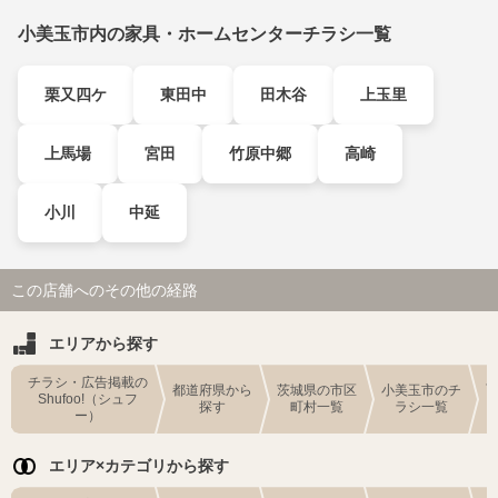
小美玉市内の家具・ホームセンターチラシ一覧
栗又四ケ
東田中
田木谷
上玉里
上馬場
宮田
竹原中郷
高崎
小川
中延
この店舗へのその他の経路
エリアから探す
チラシ・広告掲載の
都道府県から
茨城県の市区
小美玉市のチ
Shufoo!（シュフ
探す
町村一覧
ラシ一覧
ー）
エリア×カテゴリから探す