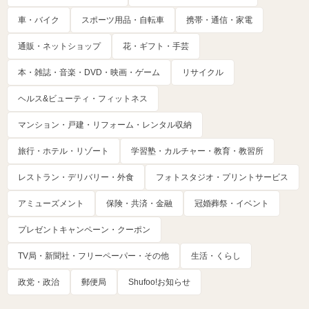
車・バイク
スポーツ用品・自転車
携帯・通信・家電
通販・ネットショップ
花・ギフト・手芸
本・雑誌・音楽・DVD・映画・ゲーム
リサイクル
ヘルス&ビューティ・フィットネス
マンション・戸建・リフォーム・レンタル収納
旅行・ホテル・リゾート
学習塾・カルチャー・教育・教習所
レストラン・デリバリー・外食
フォトスタジオ・プリントサービス
アミューズメント
保険・共済・金融
冠婚葬祭・イベント
プレゼントキャンペーン・クーポン
TV局・新聞社・フリーペーパー・その他
生活・くらし
政党・政治
郵便局
Shufoo!お知らせ