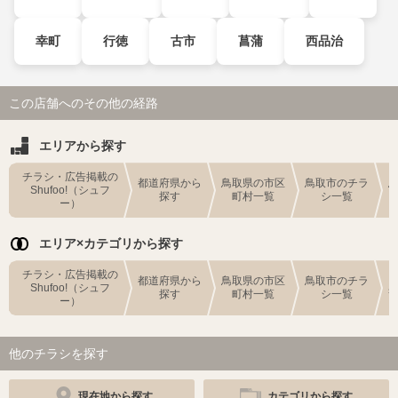
幸町
行徳
古市
菖蒲
西品治
この店舗へのその他の経路
エリアから探す
チラシ・広告掲載の
都道府県から
鳥取県の市区
鳥取市のチラ
Shufoo!（シュフ
探す
町村一覧
シ一覧
ー）
エリア×カテゴリから探す
チラシ・広告掲載の
都道府県から
鳥取県の市区
鳥取市のチラ
Shufoo!（シュフ
探す
町村一覧
シ一覧
ー）
他のチラシを探す
現在地から探す
カテゴリから探す