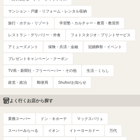
マンション・戸建・リフォーム・レンタル収納
旅行・ホテル・リゾート
学習塾・カルチャー・教育・教習所
レストラン・デリバリー・外食
フォトスタジオ・プリントサービス
アミューズメント
保険・共済・金融
冠婚葬祭・イベント
プレゼントキャンペーン・クーポン
TV局・新聞社・フリーペーパー・その他
生活・くらし
政党・政治
郵便局
Shufoo!お知らせ
よく行くお店から探す
業務スーパー
ドン・キホーテ
マックスバリュ
スーパーみらべる
イオン
イトーヨーカドー
万代