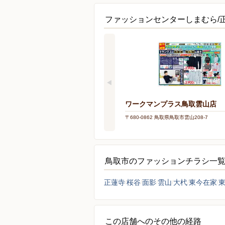
ファッションセンターしまむら/
ワークマンプラス鳥取雲山店
〒680-0862 鳥取県鳥取市雲山208-7
鳥取市のファッションチラシ一
正蓮寺
桜谷
面影
雲山
大杙
東今在家
この店舗へのその他の経路