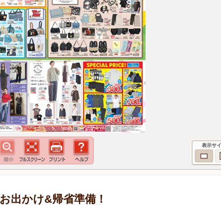
表示サ
 お出かけ&帰省準備！