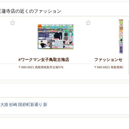
正蓮寺店の近くのファッション
#ワークマン女子鳥取古海店
ファッションセンタ
〒680-0921 鳥取県鳥取市古海576
〒680-0921 鳥取県鳥取
覧
東大路
杉崎
国府町新通り
新