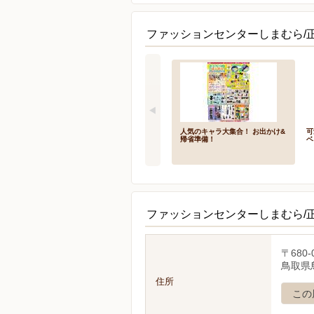
ファッションセンターしまむら/
人気のキャラ大集合！ お出かけ&
可
帰省準備！
ベ
ファッションセンターしまむら/
〒680-
鳥取県
住所
この