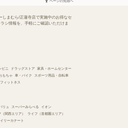
ページの先頭へ
ーしまむら/正蓮寺店で実施中のお得なセ
のチラシ情報を、手軽にご確認いただけま
ンビニ
ドラッグストア
家具・ホームセンター
おもちゃ
車・バイク
スポーツ用品・自転車
フィットネス
バリュ
スーパーみらべる
イオン
フ（関西エリア）
ライフ（首都圏エリア）
イリーカナート