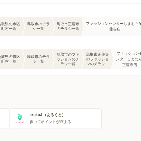
ファッションセンターしまむら/
鳥取県の市区
鳥取市のチラ
鳥取市正蓮寺
町村一覧
シ一覧
のチラシ一覧
蓮寺店
ファッション
鳥取市のファ
鳥取市正蓮寺
鳥取県の市区
鳥取市のチラ
ッションのチ
のファッショ
ンターしまむら
町村一覧
シ一覧
ラシ一覧
ンのチラシ一
正蓮寺店
覧
aruku&（あるくと）
歩いてポイントが貯まる