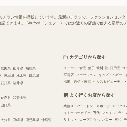
のチラシ情報を掲載しています。最新のチラシで、ファッションセンタ
認できます。 Shufoo!（シュフー）ではお近くの店舗で使える最新
カテゴリから探す
スーパー
食品･菓子･飲料･酒･日用品･コ
秋田県
山形県
福島県
家電店
ファッション
キッズ・ベビー・
県
茨城県
栃木県
群馬県
携帯・通信・家電
ヘルス＆ビューティ・
石川県
福井県
よく行くお店から探す
奈良県
和歌山県
山口県
業務スーパー
ドン・キホーテ
マックス
イトーヨーカドー
万代
マルエツ
ライ
サミット
コープこうべ
バロー
三和
デ
大分県
宮崎県
鹿児島県
沖縄県