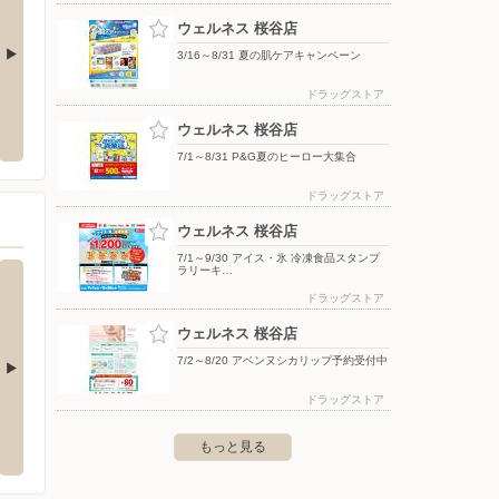
ウェルネス 桜谷店
3/16～8/31 夏の肌ケアキャンペーン
ドラッグストア
ース 興南町店
ウェルネス 片原店
エディ
ウェルネス 桜谷店
興南町39-2
〒680-0031 鳥取県鳥取市本町5丁目404-6
〒680-
7/1～8/31 P&G夏のヒーロー大集合
ドラッグストア
ウェルネス 桜谷店
7/1～9/30 アイス・氷 冷凍食品スタンプ
ラリーキ…
ドラッグストア
ウェルネス 桜谷店
7/2～8/20 アベンヌシカリップ予約受付中
ドラッグストア
ーしまむら/林田店
ファッションセンターしまむら/東伯店
ファッ
4
〒689-2302 東伯郡琴浦町丸尾寺田246
〒668-0
もっと見る