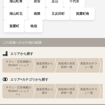
湖山町東
岩吉
足山
千代水
湖山町北
南隈
五反田町
賀露町南
賀露町
晩稲
この店舗へのその他の経路
エリアから探す
チラシ・広告掲載の
都道府県から
鳥取県の市区
鳥取市のチラ
Shufoo!（シュフ
探す
町村一覧
シ一覧
ー）
エリア×カテゴリから探す
チラシ・広告掲載の
都道府県から
鳥取県の市区
鳥取市のチラ
Shufoo!（シュフ
探す
町村一覧
シ一覧
ー）