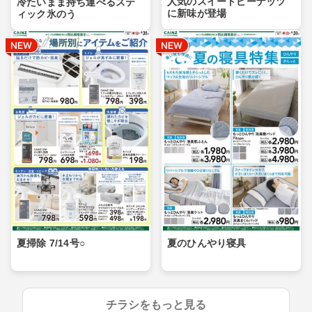
人気のスイートピーナッツ
冷たいまま持ち運べるステ
に新味が登場
ィック氷のう
夏掃除 7/14号○
夏のひんやり寝具
チラシをもっと見る