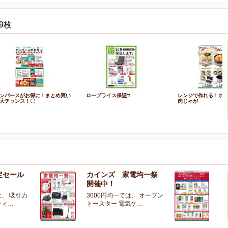
9枚
ンパースがお得に！まとめ買い
ロープライス保証□
レンジで作れる！ホ
大チャンス！〇
肉じゃが
定セール
カインズ 家電均一祭
夏
開催中！
ー
、 吸引力
3000円均一では、 オーブン
夏
ティ…
トースター 電気ケ…
開