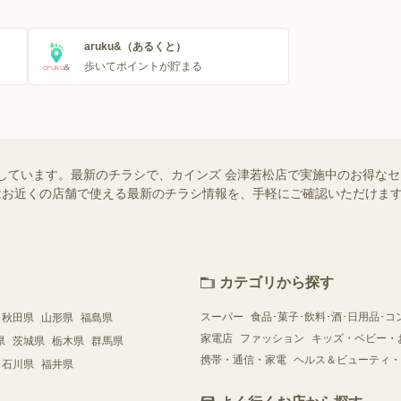
aruku&（あるくと）
歩いてポイントが貯まる
しています。最新のチラシで、カインズ 会津若松店で実施中のお得な
ー）ではお近くの店舗で使える最新のチラシ情報を、手軽にご確認いただけ
カテゴリから探す
スーパー
食品･菓子･飲料･酒･日用品･コ
秋田県
山形県
福島県
家電店
ファッション
キッズ・ベビー・
県
茨城県
栃木県
群馬県
携帯・通信・家電
ヘルス＆ビューティ・
石川県
福井県