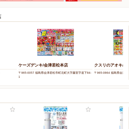
店
ケーズデンキ/会津若松本店
クスリのアオキ/城
5
〒965-0057 福島県会津若松市町北町大字藤室字道下84-
〒965-0864 福島県会津若
1