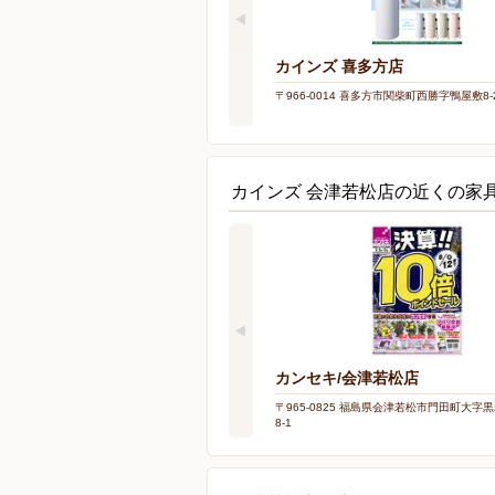
カインズ 喜多方店
〒966-0014 喜多方市関柴町西勝字鴨屋敷8-
カインズ 会津若松店の近くの家
カンセキ/会津若松店
〒965-0825 福島県会津若松市門田町大字
8-1