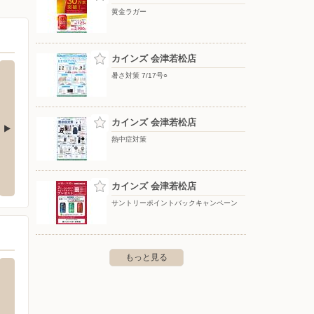
黄金ラガー
カインズ 会津若松店
暑さ対策 7/17号○
カインズ 会津若松店
熱中症対策
西町店
クスリのアオキ/天寧寺店
ツルハ
松市城西町8-12
〒965-0805 福島県会津若松市天寧寺町2-20
〒965-
カインズ 会津若松店
サントリーポイントバックキャンペーン
もっと見る