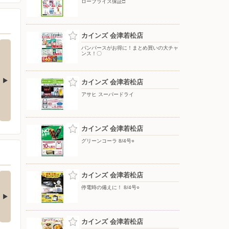
ロープライス保証□
カインズ 会津若松店
パンパースがお得に！まとめ買いの大チャ
ンス！〇
カインズ 会津若松店
アサヒ スーパードライ
ットサンド＆
黄金ラガー
散水 7/17号○
カインズ 会津若松店
グリーンコーラ 8/4号○
の酒類合同キャンペ
カインズ 会津若松店
ン
停電時の備えに！ 8/4号○
の酒類合同キャンペーン
催中！ 抽選で最大…
カインズ 会津若松店