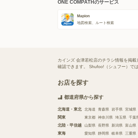
ONE COMPATHのサービス
Mapion
地図検索、ルート検索
カインズ 会津若松店のチラシ情報を掲載
確認できます。 Shufoo!（シュフ
お店を探す
都道府県から探す
北海道・東北
北海道
青森県
岩手県
宮城県
関東
東京都
神奈川県
埼玉県
千葉
北陸・甲信越
山梨県
長野県
新潟県
富山県
東海
愛知県
静岡県
岐阜県
三重県