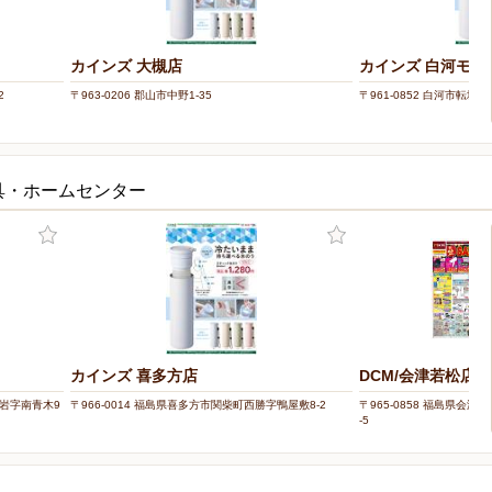
カインズ 大槻店
カインズ 白河モー
2
〒963-0206 郡山市中野1-35
〒961-0852 白河市転坂13
具・ホームセンター
カインズ 喜多方店
DCM/会津若松店
黒岩字南青木9
〒966-0014 福島県喜多方市関柴町西勝字鴨屋敷8-2
〒965-0858 福島県会
-5