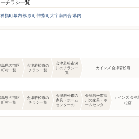
ターチラシ一覧
神指町幕内
柳原町
神指町大字南四合
幕内
会津若松市深
福島県の市区
会津若松市の
川のチラシ一
カインズ 会津若松店
町村一覧
チラシ一覧
覧
会津若松市の
会津若松市深
カインズ 会津
福島県の市区
会津若松市の
家具・ホーム
川の家具・ホ
町村一覧
チラシ一覧
松店
センターのチ
ームセンター
ラシ一覧
のチラシ一覧