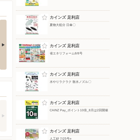
カインズ 足利店
夏物大処分 日傘〇
カインズ 足利店
省エネリフォーム8/8号
夏物大処分 ポップアップテント
水やりラクラク 散水ノズル〇
+水物〇
カインズ 足利店
水やりラクラク 散水ノズル〇
カインズ 足利店
CAINZ Pay_ポイント10倍_8月は2回開催
カインズ 足利店
人工砂 7/25号○