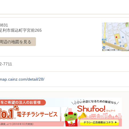
0831
足利市堀込町字宮前265
周辺の地図を見る
2-7711
/map.cainz.com/detail/28/