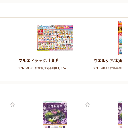
マルエドラッグ/山川店
ウエルシア/太田飯
〒326-0021 栃木県足利市山川町37-7
〒373-0817 群馬県太田市