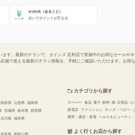
aruku&（あるくと）
歩いてポイントが貯まる
います。最新のチラシで、カインズ 足利店で実施中のお得なセールや
お近くの店舗で使える最新のチラシ情報を、手軽にご確認いただけます。お
カテゴリから探す
スーパー
食品･菓子･飲料･酒･日用品･コ
秋田県
山形県
福島県
家電店
ファッション
キッズ・ベビー・
県
茨城県
栃木県
群馬県
携帯・通信・家電
ヘルス＆ビューティ・
石川県
福井県
よく行くお店から探す
奈良県
和歌山県