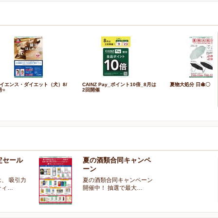
イエンス・ダイエット（犬）8/
CAINZ Pay_ポイント10倍_8月は
夏物大処分 日傘〇
号○
2回開催
定セール
夏の酒類合同キャンペ
ーン
、 吸引力
夏の酒類合同キャンペーン
ティ…
開催中！ 抽選で最大…