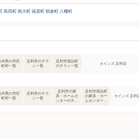
町
島田町
南大町
福居町
朝倉町
八幡町
栃木県の市区
足利市のチラ
足利市堀込町
カインズ 足利店
町村一覧
シ一覧
のチラシ一覧
足利市の家
足利市堀込町
栃木県の市区
足利市のチラ
具・ホームセ
の家具・ホー
カインズ 足利
町村一覧
シ一覧
ンターのチラ
ムセンターの
シ一覧
チラシ一覧