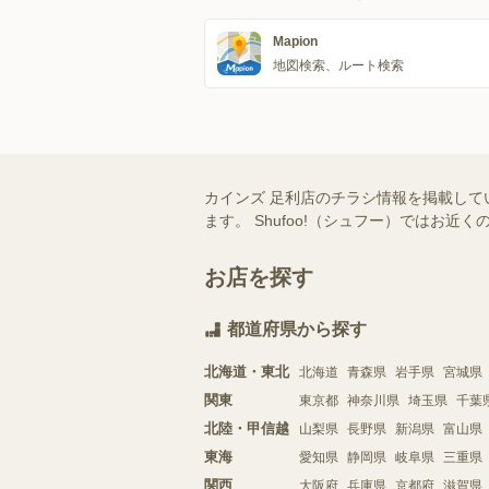
Mapion
地図検索、ルート検索
カインズ 足利店のチラシ情報を掲載して
ます。 Shufoo!（シュフー）では
お店を探す
都道府県から探す
北海道・東北
北海道
青森県
岩手県
宮城県
関東
東京都
神奈川県
埼玉県
千葉
北陸・甲信越
山梨県
長野県
新潟県
富山県
東海
愛知県
静岡県
岐阜県
三重県
関西
大阪府
兵庫県
京都府
滋賀県