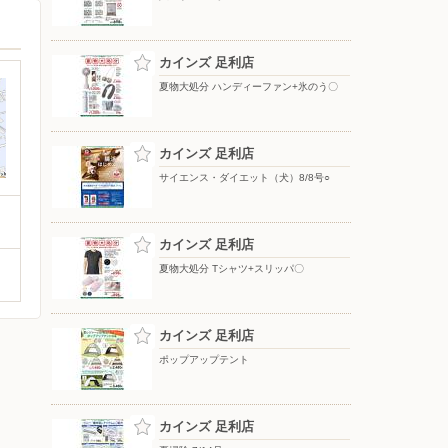
カインズ 足利店
夏物大処分 ハンディーファン+氷のう〇
カインズ 足利店
サイエンス・ダイエット（犬）8/8号○
カインズ 足利店
夏物大処分 Tシャツ+スリッパ〇
カインズ 足利店
ポップアップテント
カインズ 足利店