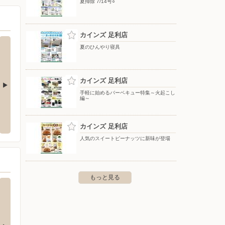
夏掃除 7/14号○
カインズ 足利店
夏のひんやり寝具
カインズ 足利店
手軽に始めるバーベキュー特集～火起こし
編～
塚店
カインズ/太田丸山店
ドラッ
飯塚町1602
〒373-0018 群馬県太田市丸山町1380
〒326-
カインズ 足利店
人気のスイートピーナッツに新味が登場
もっと見る