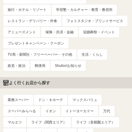
旅行・ホテル・リゾート
学習塾・カルチャー・教育・教習所
レストラン・デリバリー・外食
フォトスタジオ・プリントサービス
アミューズメント
保険・共済・金融
冠婚葬祭・イベント
プレゼントキャンペーン・クーポン
TV局・新聞社・フリーペーパー・その他
生活・くらし
政党・政治
郵便局
Shufoo!お知らせ
よく行くお店から探す
業務スーパー
ドン・キホーテ
マックスバリュ
スーパーみらべる
イオン
イトーヨーカドー
万代
マルエツ
ライフ（関西エリア）
ライフ（首都圏エリア）